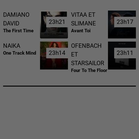
DAMIANO
VITAA ET
23h21
23h21
23h17
23h17
DAVID
SLIMANE
The First Time
Avant Toi
NAIKA
OFENBACH
23h14
23h14
23h11
23h11
One Track Mind
ET
STARSAILOR
Four To The Floor