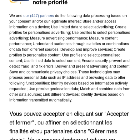
notre priorité
DE SOLIDARITÉ AVEC LES...
We and
our (447) partners
do the following data processing based on
your consent and/or our legitimate interest: Store and/or access
information on a device; Use limited data to select advertising; Create
profiles for personalised advertising; Use profiles to select personalised
advertising; Measure advertising performance; Measure content
performance; Understand audiences through statistics or combinations
of data from different sources; Develop and improve services; Create
profiles to personalise content; Use profiles to select personalised
content; Use limited data to select content; Ensure security, prevent and
detect fraud, and fix errors; Deliver and present advertising and content;
Save and communicate privacy choices. These technologies may
process personal data such as IP address and browsing data to offer
following functionalities: Identify devices based on information actively
requested; Use precise geolocation data; Match and combine data from
other data sources; Link different devices; Identify devices based on
information transmitted automatically.
Vous pouvez accepter en cliquant sur "Accepter
APRÈS TOUTES CES CANICULES, LES REFUGES
et fermer", ou affiner en sélectionnant les
DE FAUNE SAUVAGE SONT...
finalités et/ou partenaires dans "Gérer mes
choix". Vous pouvez également refuser en