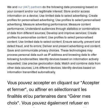
We and
our (447) partners
do the following data processing based on
your consent and/or our legitimate interest: Store and/or access
information on a device; Use limited data to select advertising; Create
profiles for personalised advertising; Use profiles to select personalised
advertising; Measure advertising performance; Measure content
performance; Understand audiences through statistics or combinations
of data from different sources; Develop and improve services; Create
profiles to personalise content; Use profiles to select personalised
content; Use limited data to select content; Ensure security, prevent and
detect fraud, and fix errors; Deliver and present advertising and content;
Save and communicate privacy choices. These technologies may
process personal data such as IP address and browsing data to offer
following functionalities: Identify devices based on information actively
requested; Use precise geolocation data; Match and combine data from
other data sources; Link different devices; Identify devices based on
information transmitted automatically.
Vous pouvez accepter en cliquant sur "Accepter
L’UN DES FONDATEURS SUPPOSÉS DE LA DZ
MAFIA INTERPELLÉ EN ALGÉRIE
et fermer", ou affiner en sélectionnant les
finalités et/ou partenaires dans "Gérer mes
choix". Vous pouvez également refuser en