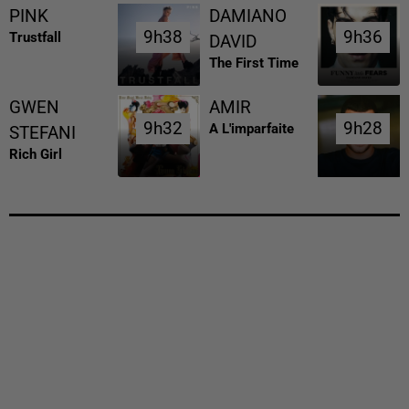
PINK
DAMIANO
9h38
9h38
9h36
9h36
Trustfall
DAVID
The First Time
GWEN
AMIR
9h32
9h32
9h28
9h28
A L'imparfaite
STEFANI
Rich Girl