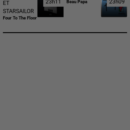
23h11
23h11
23h09
23h09
Beau Papa
ET
STARSAILOR
Four To The Floor