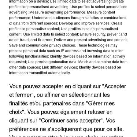
information on a device; Use limited data to select advertising; Create
profiles for personalised advertising; Use profiles to select personalised
advertising; Measure advertising performance; Measure content
performance; Understand audiences through statistics or combinations
of data from different sources; Develop and improve services; Create
profiles to personalise content; Use profiles to select personalised
content; Use limited data to select content; Ensure security, prevent and
detect fraud, and fix errors; Deliver and present advertising and content;
Save and communicate privacy choices. These technologies may
process personal data such as IP address and browsing data to offer
following functionalities: Identify devices based on information actively
requested; Use precise geolocation data; Match and combine data from
APRÈS TOUTES CES CANICULES, LES REFUGES
other data sources; Link different devices; Identify devices based on
DE FAUNE SAUVAGE SONT...
information transmitted automatically.
Vous pouvez accepter en cliquant sur "Accepter
et fermer", ou affiner en sélectionnant les
finalités et/ou partenaires dans "Gérer mes
choix". Vous pouvez également refuser en
cliquant sur "Continuer sans accepter". Vos
préférences ne s'appliqueront que pour ce site.
Vous pouvez mettre à jour vos choix, ou retirer