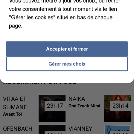
votre consentement à tout moment via le lien
"Gérer les cookies" situé en bas de chaque
page.
L’UN DES FONDATEURS SUPPOSÉS DE LA DZ
Accepter et fermer
MAFIA INTERPELLÉ EN ALGÉRIE
Gérer mes choix
RÉCEMMENT DIFFUSÉ
VITAA ET
NAIKA
23h17
23h17
23h14
23h14
One Track Mind
SLIMANE
Avant Toi
OFENBACH
VIANNEY