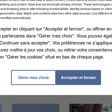
ertising and content; Save and communicate privacy choices. These technologies
and browsing data to offer following functionalities: Identify devices based on infor
veau du quai de la Somme,
rapporte Le Courrier Picard
.
eolocation data; Match and combine data from other data sources; Link different de
nsmitted automatically.
ui se dégageait du fleuve. Ces derniers ont observé u
viendrait d'une voiture qui avait un problème mécanique
pter en cliquant sur "Accepter et fermer", ou affiner en
 Vignacourt. Les eaux pluviales ont alors conduit le
/ou partenaires dans "Gérer mes choix". Vous pouvez éga
taient présents pour absorber l'eau polluée à l'aide d
"Continuer sans accepter". Vos préférences ne s'appliqu
uvez mettre à jour vos choix, ou retirer votre consenteme
en "Gérer les cookies" situé en bas de chaque page.
Gérer mes choix
Accepter et fermer