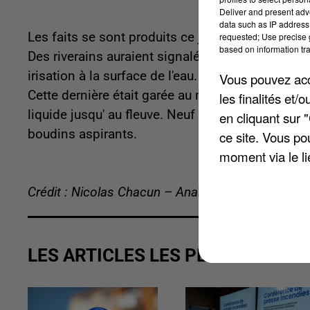
Deliver and present adv
data such as IP address 
Les faits se sont produits ce jeudi matin au ni
requested; Use precise g
based on information tra
Des riverains auraient signalé une forte odeur q
irisation à la surface de l'eau. La pollution pro
Vous pouvez acce
Cette dernière était garée au niveau de la rue de
les finalités et
liquide jusqu' au fleuve. Neuf sapeurs-pompiers é
en cliquant sur 
boudins aspirants.
ce site. Vous po
moment via le li
Crédit : Nicolas Chacun – Anaïs Boubrit
LES ARTICLES LES PLUS VUS