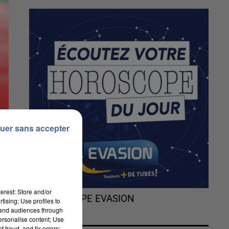
uer sans accepter
erest: Store and/or
L'HOROSCOPE EVASION
tising; Use profiles to
tand audiences through
personalise content; Use
 fraud, and fix errors;