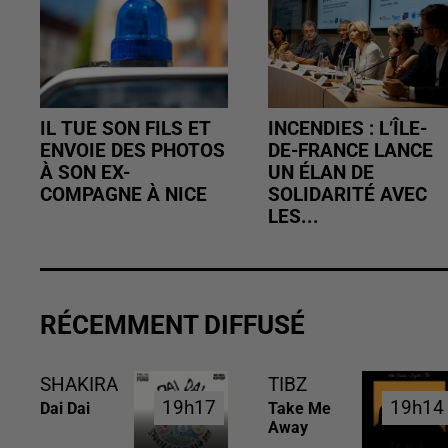
IL TUE SON FILS ET
INCENDIES : L’ÎLE-
ENVOIE DES PHOTOS
DE-FRANCE LANCE
À SON EX-
UN ÉLAN DE
COMPAGNE À NICE
SOLIDARITÉ AVEC
LES...
RÉCEMMENT DIFFUSÉ
SHAKIRA
TIBZ
19h17
19h17
19h14
19h14
Dai Dai
Take Me
Away