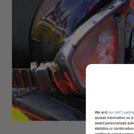
We and
our (447) partn
access information on a 
select personalised ad
statistics or combinatio
profiles to select person