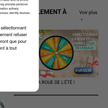
 may process personal
mation actively
ACTUELLEMENT À
Voir plus
vices; Identify devices
GAGNER
ne
.
 sélectionnant
lement refuser
e
eront que pour
nt à tout
TOURNEZ LA ROUE DE L'ÉTÉ !