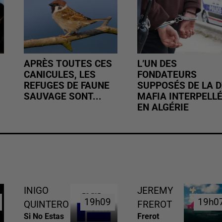
APRÈS TOUTES CES
L’UN DES
CANICULES, LES
FONDATEURS
REFUGES DE FAUNE
SUPPOSÉS DE LA D
SAUVAGE SONT...
MAFIA INTERPELL
EN ALGÉRIE
INIGO
JEREMY
19h09
19h09
19h0
19h0
QUINTERO
FREROT
Si No Estas
Frerot