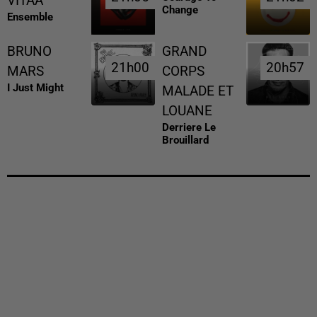
VITAA
Change
Ensemble
BRUNO
GRAND
21h00
21h00
20h57
20h57
MARS
CORPS
I Just Might
MALADE ET
LOUANE
Derriere Le
Brouillard