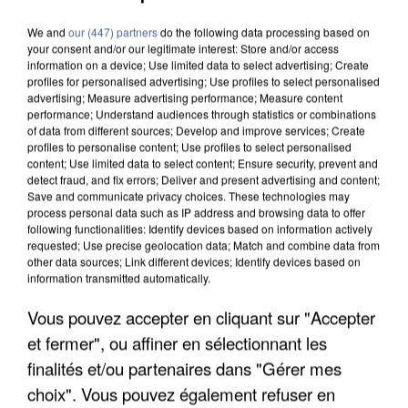
We and
our (447) partners
do the following data processing based on
your consent and/or our legitimate interest: Store and/or access
information on a device; Use limited data to select advertising; Create
profiles for personalised advertising; Use profiles to select personalised
advertising; Measure advertising performance; Measure content
performance; Understand audiences through statistics or combinations
of data from different sources; Develop and improve services; Create
profiles to personalise content; Use profiles to select personalised
content; Use limited data to select content; Ensure security, prevent and
detect fraud, and fix errors; Deliver and present advertising and content;
Save and communicate privacy choices. These technologies may
process personal data such as IP address and browsing data to offer
following functionalities: Identify devices based on information actively
requested; Use precise geolocation data; Match and combine data from
other data sources; Link different devices; Identify devices based on
information transmitted automatically.
LES DONNÉES DE 300 000 CLIENTS DÉROBÉES À
INTERMARCHÉ APRÈS UNE...
Vous pouvez accepter en cliquant sur "Accepter
et fermer", ou affiner en sélectionnant les
finalités et/ou partenaires dans "Gérer mes
choix". Vous pouvez également refuser en