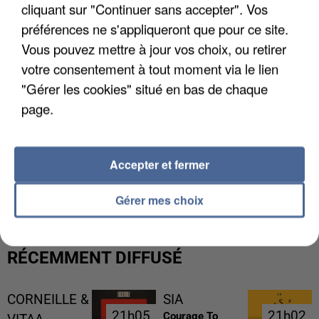
cliquant sur "Continuer sans accepter". Vos
préférences ne s'appliqueront que pour ce site.
Vous pouvez mettre à jour vos choix, ou retirer
votre consentement à tout moment via le lien
"Gérer les cookies" situé en bas de chaque
page.
Accepter et fermer
LES FRANÇAIS, FANS DE LA FLEMME
Gérer mes choix
RÉCEMMENT DIFFUSÉ
CORNEILLE &
SIA
21h05
21h05
21h02
21h02
Courage To