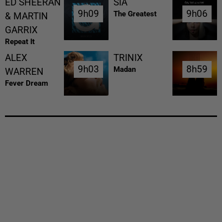
ED SHEERAN
SIA
9h09
9h09
9h06
9h06
The Greatest
& MARTIN
GARRIX
Repeat It
ALEX
TRINIX
9h03
9h03
8h59
8h59
Madan
WARREN
Fever Dream