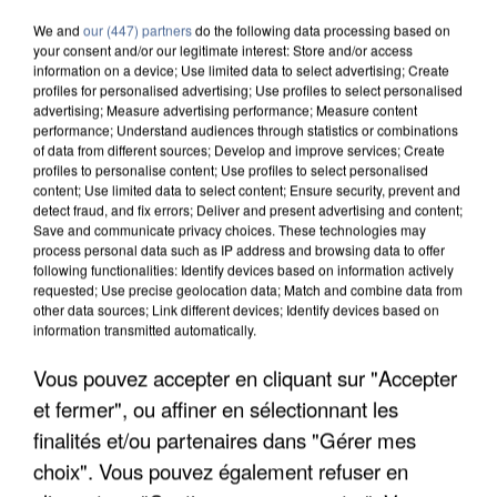
We and
our (447) partners
do the following data processing based on
your consent and/or our legitimate interest: Store and/or access
information on a device; Use limited data to select advertising; Create
profiles for personalised advertising; Use profiles to select personalised
advertising; Measure advertising performance; Measure content
performance; Understand audiences through statistics or combinations
of data from different sources; Develop and improve services; Create
profiles to personalise content; Use profiles to select personalised
content; Use limited data to select content; Ensure security, prevent and
detect fraud, and fix errors; Deliver and present advertising and content;
Save and communicate privacy choices. These technologies may
process personal data such as IP address and browsing data to offer
following functionalities: Identify devices based on information actively
requested; Use precise geolocation data; Match and combine data from
other data sources; Link different devices; Identify devices based on
information transmitted automatically.
APRÈS TOUTES CES CANICULES, LES REFUGES
Vous pouvez accepter en cliquant sur "Accepter
DE FAUNE SAUVAGE SONT...
et fermer", ou affiner en sélectionnant les
finalités et/ou partenaires dans "Gérer mes
choix". Vous pouvez également refuser en