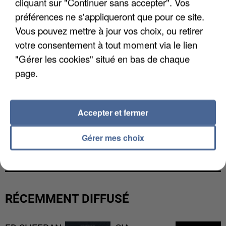
cliquant sur "Continuer sans accepter". Vos
préférences ne s'appliqueront que pour ce site.
Vous pouvez mettre à jour vos choix, ou retirer
votre consentement à tout moment via le lien
"Gérer les cookies" situé en bas de chaque
page.
Accepter et fermer
L’UN DES FONDATEURS SUPPOSÉS DE LA DZ
Gérer mes choix
MAFIA INTERPELLÉ EN ALGÉRIE
RÉCEMMENT DIFFUSÉ