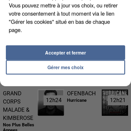
Vous pouvez mettre à jour vos choix, ou retirer
votre consentement à tout moment via le lien
"Gérer les cookies" situé en bas de chaque
page.
GABRIEL ATTAL ET RAPHAËL GLUCKSMANN
VISÉS PAR DES INGÉRENCES...
Accepter et fermer
Gérer mes choix
RÉCEMMENT DIFFUSÉ
GRAND
OFENBACH
12h24
12h24
12h21
12h21
Hurricane
CORPS
MALADE &
KIMBEROSE
Nos Plus Belles
Annees