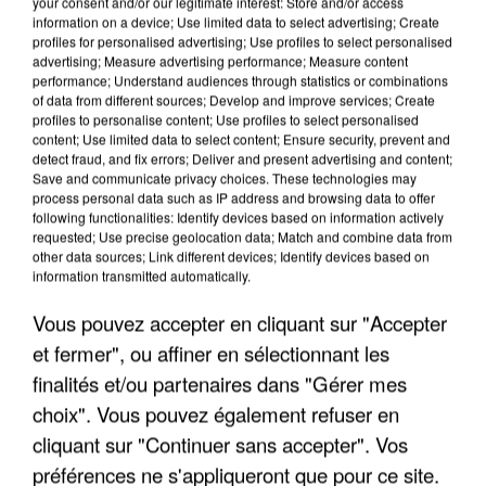
your consent and/or our legitimate interest: Store and/or access
information on a device; Use limited data to select advertising; Create
profiles for personalised advertising; Use profiles to select personalised
advertising; Measure advertising performance; Measure content
performance; Understand audiences through statistics or combinations
of data from different sources; Develop and improve services; Create
profiles to personalise content; Use profiles to select personalised
content; Use limited data to select content; Ensure security, prevent and
detect fraud, and fix errors; Deliver and present advertising and content;
Save and communicate privacy choices. These technologies may
process personal data such as IP address and browsing data to offer
LES DONNÉES DE 300 000 CLIENTS DÉROBÉES À
following functionalities: Identify devices based on information actively
INTERMARCHÉ APRÈS UNE...
requested; Use precise geolocation data; Match and combine data from
other data sources; Link different devices; Identify devices based on
information transmitted automatically.
Vous pouvez accepter en cliquant sur "Accepter
et fermer", ou affiner en sélectionnant les
finalités et/ou partenaires dans "Gérer mes
choix". Vous pouvez également refuser en
cliquant sur "Continuer sans accepter". Vos
préférences ne s'appliqueront que pour ce site.