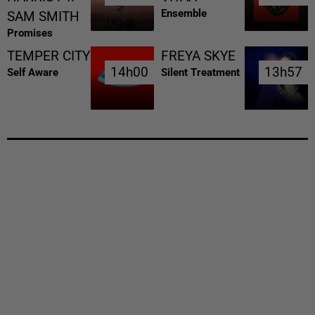
Ensemble
SAM SMITH
Promises
TEMPER CITY
FREYA SKYE
14h00
14h00
13h57
13h57
Self Aware
Silent Treatment