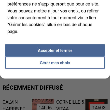
préférences ne s'appliqueront que pour ce site.
Vous pouvez mettre à jour vos choix, ou retirer
votre consentement à tout moment via le lien
"Gérer les cookies" situé en bas de chaque
page.
Accepter et fermer
L’UN DES FONDATEURS SUPPOSÉS DE LA DZ
MAFIA INTERPELLÉ EN ALGÉRIE
Gérer mes choix
RÉCEMMENT DIFFUSÉ
CALVIN
CORNEILLE &
14h06
14h06
14h03
14h03
HARRIS FT.
VITAA