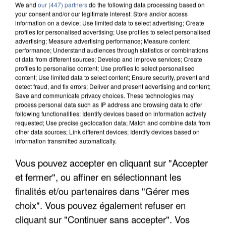
We and
our (447) partners
do the following data processing based on
your consent and/or our legitimate interest: Store and/or access
information on a device; Use limited data to select advertising; Create
profiles for personalised advertising; Use profiles to select personalised
advertising; Measure advertising performance; Measure content
performance; Understand audiences through statistics or combinations
of data from different sources; Develop and improve services; Create
profiles to personalise content; Use profiles to select personalised
content; Use limited data to select content; Ensure security, prevent and
detect fraud, and fix errors; Deliver and present advertising and content;
Save and communicate privacy choices. These technologies may
process personal data such as IP address and browsing data to offer
following functionalities: Identify devices based on information actively
requested; Use precise geolocation data; Match and combine data from
other data sources; Link different devices; Identify devices based on
information transmitted automatically.
APRÈS TOUTES CES CANICULES, LES REFUGES
DE FAUNE SAUVAGE SONT...
Vous pouvez accepter en cliquant sur "Accepter
et fermer", ou affiner en sélectionnant les
finalités et/ou partenaires dans "Gérer mes
choix". Vous pouvez également refuser en
cliquant sur "Continuer sans accepter". Vos