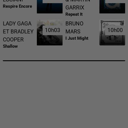
Respire Encore
GARRIX
Repeat It
LADY GAGA
BRUNO
10h03
10h03
10h00
10h00
ET BRADLEY
MARS
I Just Might
COOPER
Shallow