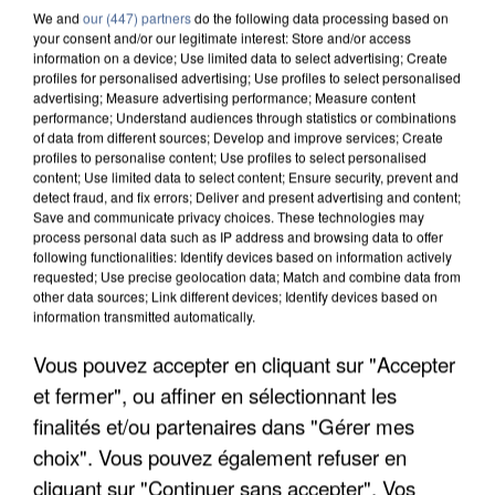
We and
our (447) partners
do the following data processing based on
your consent and/or our legitimate interest: Store and/or access
information on a device; Use limited data to select advertising; Create
profiles for personalised advertising; Use profiles to select personalised
advertising; Measure advertising performance; Measure content
performance; Understand audiences through statistics or combinations
of data from different sources; Develop and improve services; Create
profiles to personalise content; Use profiles to select personalised
content; Use limited data to select content; Ensure security, prevent and
detect fraud, and fix errors; Deliver and present advertising and content;
Save and communicate privacy choices. These technologies may
process personal data such as IP address and browsing data to offer
following functionalities: Identify devices based on information actively
requested; Use precise geolocation data; Match and combine data from
other data sources; Link different devices; Identify devices based on
information transmitted automatically.
APRÈS TOUTES CES CANICULES, LES REFUGES
DE FAUNE SAUVAGE SONT...
Vous pouvez accepter en cliquant sur "Accepter
et fermer", ou affiner en sélectionnant les
finalités et/ou partenaires dans "Gérer mes
choix". Vous pouvez également refuser en
cliquant sur "Continuer sans accepter". Vos