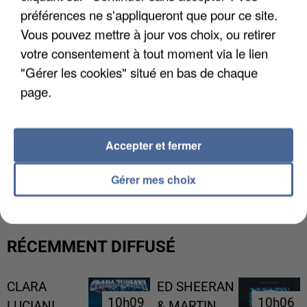
préférences ne s'appliqueront que pour ce site.
Vous pouvez mettre à jour vos choix, ou retirer
votre consentement à tout moment via le lien
"Gérer les cookies" situé en bas de chaque
page.
Accepter et fermer
L’UN DES FONDATEURS SUPPOSÉS DE LA DZ
MAFIA INTERPELLÉ EN ALGÉRIE
Gérer mes choix
RÉCEMMENT DIFFUSÉ
CLARA
ED SHEERAN
10h09
10h09
10h06
10h06
LUCIANI
& MARTIN