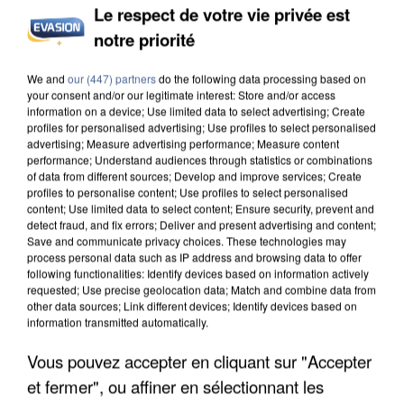
Le respect de votre vie privée est
notre priorité
L’UN DES FONDATEURS SUPPOSÉS DE LA DZ
We and
our (447) partners
do the following data processing based on
MAFIA INTERPELLÉ EN ALGÉRIE
your consent and/or our legitimate interest: Store and/or access
information on a device; Use limited data to select advertising; Create
profiles for personalised advertising; Use profiles to select personalised
advertising; Measure advertising performance; Measure content
performance; Understand audiences through statistics or combinations
of data from different sources; Develop and improve services; Create
profiles to personalise content; Use profiles to select personalised
content; Use limited data to select content; Ensure security, prevent and
detect fraud, and fix errors; Deliver and present advertising and content;
Save and communicate privacy choices. These technologies may
process personal data such as IP address and browsing data to offer
following functionalities: Identify devices based on information actively
requested; Use precise geolocation data; Match and combine data from
other data sources; Link different devices; Identify devices based on
information transmitted automatically.
Vous pouvez accepter en cliquant sur "Accepter
et fermer", ou affiner en sélectionnant les