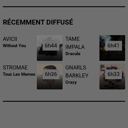
RÉCEMMENT DIFFUSÉ
AVICII
TAME
6h44
6h44
6h41
6h41
Without You
IMPALA
Dracula
STROMAE
GNARLS
6h36
6h36
6h33
6h33
Tous Les Memes
BARKLEY
Crazy