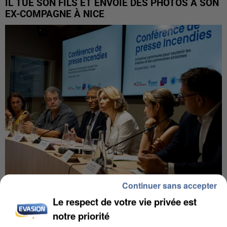
IL TUE SON FILS ET ENVOIE DES PHOTOS À SON
EX-COMPAGNE À NICE
Continuer sans accepter
INCENDIES : L’ÎLE-DE-FRANCE LANCE UN ÉLAN
Le respect de votre vie privée est
DE SOLIDARITÉ AVEC LES...
notre priorité