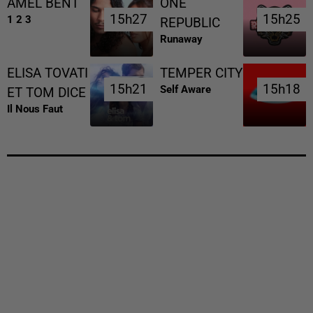
AMEL BENT
ONE
15h27
15h27
15h25
15h25
1 2 3
REPUBLIC
Runaway
ELISA TOVATI
TEMPER CITY
15h21
15h21
15h18
15h18
Self Aware
ET TOM DICE
Il Nous Faut