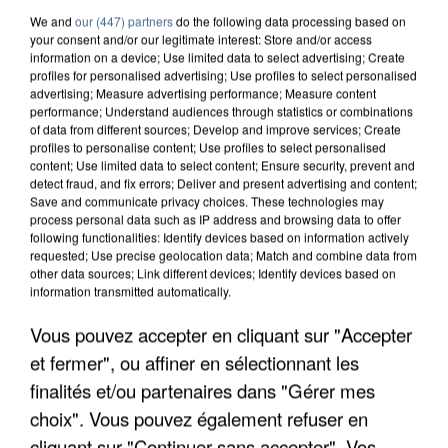
We and
our (447) partners
do the following data processing based on
your consent and/or our legitimate interest: Store and/or access
information on a device; Use limited data to select advertising; Create
profiles for personalised advertising; Use profiles to select personalised
advertising; Measure advertising performance; Measure content
performance; Understand audiences through statistics or combinations
of data from different sources; Develop and improve services; Create
profiles to personalise content; Use profiles to select personalised
content; Use limited data to select content; Ensure security, prevent and
detect fraud, and fix errors; Deliver and present advertising and content;
Save and communicate privacy choices. These technologies may
process personal data such as IP address and browsing data to offer
following functionalities: Identify devices based on information actively
requested; Use precise geolocation data; Match and combine data from
other data sources; Link different devices; Identify devices based on
information transmitted automatically.
APRÈS TOUTES CES CANICULES, LES REFUGES
Vous pouvez accepter en cliquant sur "Accepter
DE FAUNE SAUVAGE SONT...
et fermer", ou affiner en sélectionnant les
finalités et/ou partenaires dans "Gérer mes
choix". Vous pouvez également refuser en
cliquant sur "Continuer sans accepter". Vos