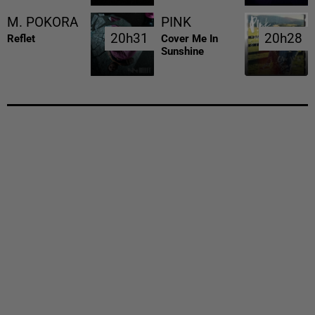
M. POKORA
PINK
20h31
20h31
20h28
20h28
Reflet
Cover Me In
Sunshine