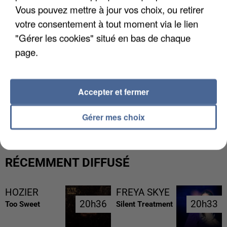
Vous pouvez mettre à jour vos choix, ou retirer
votre consentement à tout moment via le lien
"Gérer les cookies" situé en bas de chaque
page.
Accepter et fermer
L’UN DES FONDATEURS SUPPOSÉS DE LA DZ
MAFIA INTERPELLÉ EN ALGÉRIE
Gérer mes choix
RÉCEMMENT DIFFUSÉ
HOZIER
FREYA SKYE
20h36
20h36
20h33
20h33
Too Sweet
Silent Treatment