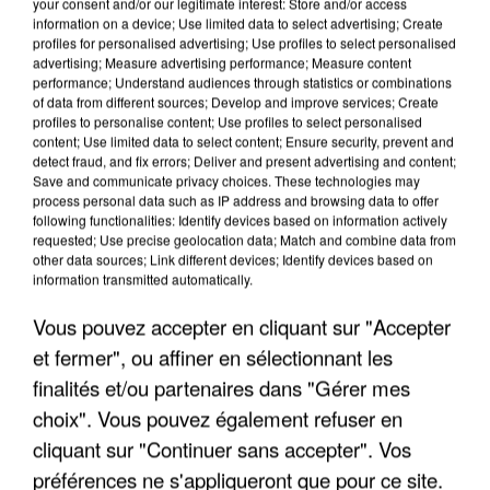
your consent and/or our legitimate interest: Store and/or access
information on a device; Use limited data to select advertising; Create
profiles for personalised advertising; Use profiles to select personalised
advertising; Measure advertising performance; Measure content
performance; Understand audiences through statistics or combinations
of data from different sources; Develop and improve services; Create
profiles to personalise content; Use profiles to select personalised
content; Use limited data to select content; Ensure security, prevent and
detect fraud, and fix errors; Deliver and present advertising and content;
Save and communicate privacy choices. These technologies may
process personal data such as IP address and browsing data to offer
following functionalities: Identify devices based on information actively
requested; Use precise geolocation data; Match and combine data from
other data sources; Link different devices; Identify devices based on
APRÈS TOUTES CES CANICULES, LES REFUGES
information transmitted automatically.
DE FAUNE SAUVAGE SONT...
Vous pouvez accepter en cliquant sur "Accepter
et fermer", ou affiner en sélectionnant les
finalités et/ou partenaires dans "Gérer mes
choix". Vous pouvez également refuser en
cliquant sur "Continuer sans accepter". Vos
préférences ne s'appliqueront que pour ce site.