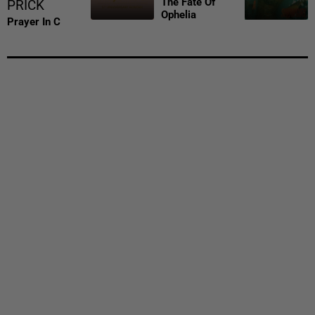
The Fate Of
PRICK
Ophelia
Prayer In C