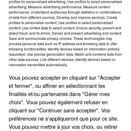
profiles for personalised advertising; Use profiles to select personalised
advertising; Measure advertising performance; Measure content
performance; Understand audiences through statistics or combinations
of data from different sources; Develop and improve services; Create
profiles to personalise content; Use profiles to select personalised
content; Use limited data to select content; Ensure security, prevent and
detect fraud, and fix errors; Deliver and present advertising and content;
Save and communicate privacy choices. These technologies may
process personal data such as IP address and browsing data to offer
following functionalities: Identify devices based on information actively
APRÈS TOUTES CES CANICULES, LES REFUGES
requested; Use precise geolocation data; Match and combine data from
DE FAUNE SAUVAGE SONT...
other data sources; Link different devices; Identify devices based on
information transmitted automatically.
Vous pouvez accepter en cliquant sur "Accepter
et fermer", ou affiner en sélectionnant les
finalités et/ou partenaires dans "Gérer mes
choix". Vous pouvez également refuser en
cliquant sur "Continuer sans accepter". Vos
préférences ne s'appliqueront que pour ce site.
Vous pouvez mettre à jour vos choix, ou retirer