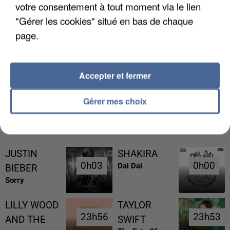
votre consentement à tout moment via le lien
"Gérer les cookies" situé en bas de chaque
page.
L’UN DES FONDATEURS SUPPOSÉS DE LA DZ
MAFIA INTERPELLÉ EN ALGÉRIE
Accepter et fermer
Gérer mes choix
RÉCEMMENT DIFFUSÉ
JUSTIN
SHAKIRA
0h03
0h03
0h00
0h00
Dai Dai
BIEBER
Sorry
LILLY WOOD
TAYLOR
23h56
23h56
23h53
23h53
AND THE
SWIFT