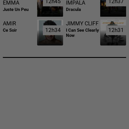
12h45
12h45
12h37
12h37
EMMA
IMPALA
Juste Un Peu
Dracula
AMIR
JIMMY CLIFF
12h34
12h34
12h31
12h31
Ce Soir
I Can See Clearly
Now