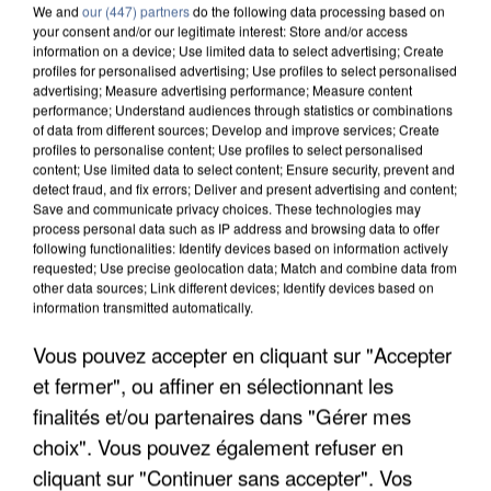
We and
our (447) partners
do the following data processing based on
your consent and/or our legitimate interest: Store and/or access
information on a device; Use limited data to select advertising; Create
profiles for personalised advertising; Use profiles to select personalised
advertising; Measure advertising performance; Measure content
performance; Understand audiences through statistics or combinations
of data from different sources; Develop and improve services; Create
profiles to personalise content; Use profiles to select personalised
content; Use limited data to select content; Ensure security, prevent and
detect fraud, and fix errors; Deliver and present advertising and content;
Save and communicate privacy choices. These technologies may
process personal data such as IP address and browsing data to offer
following functionalities: Identify devices based on information actively
requested; Use precise geolocation data; Match and combine data from
other data sources; Link different devices; Identify devices based on
information transmitted automatically.
APRÈS TOUTES CES CANICULES, LES REFUGES
Vous pouvez accepter en cliquant sur "Accepter
DE FAUNE SAUVAGE SONT...
et fermer", ou affiner en sélectionnant les
finalités et/ou partenaires dans "Gérer mes
choix". Vous pouvez également refuser en
cliquant sur "Continuer sans accepter". Vos