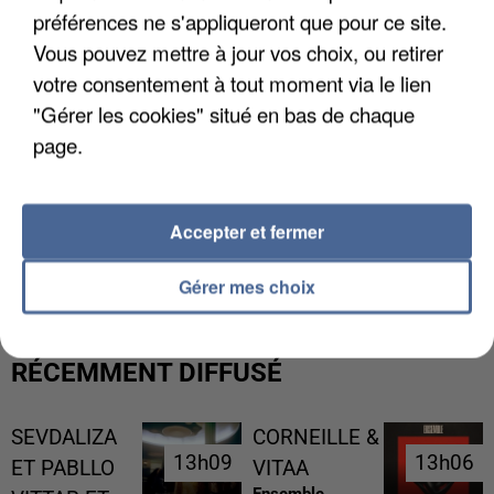
préférences ne s'appliqueront que pour ce site.
Vous pouvez mettre à jour vos choix, ou retirer
votre consentement à tout moment via le lien
"Gérer les cookies" situé en bas de chaque
page.
Accepter et fermer
UNE TOURISTE DE L’OISE EMPORTÉE PAR UNE
COULÉE DE BOUE EN HAUTE-SAVOIE
Gérer mes choix
RÉCEMMENT DIFFUSÉ
SEVDALIZA
CORNEILLE &
13h09
13h09
13h06
13h06
ET PABLLO
VITAA