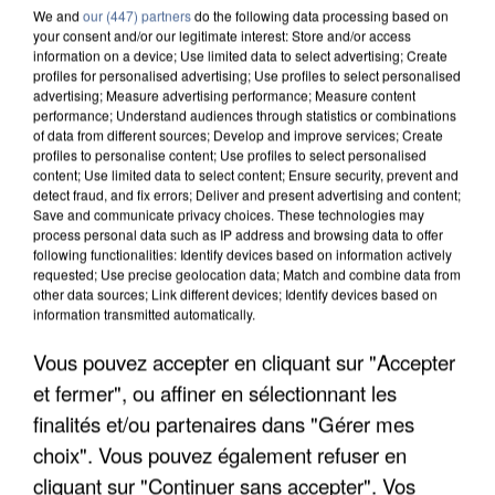
We and
our (447) partners
do the following data processing based on
your consent and/or our legitimate interest: Store and/or access
information on a device; Use limited data to select advertising; Create
profiles for personalised advertising; Use profiles to select personalised
advertising; Measure advertising performance; Measure content
performance; Understand audiences through statistics or combinations
of data from different sources; Develop and improve services; Create
profiles to personalise content; Use profiles to select personalised
content; Use limited data to select content; Ensure security, prevent and
detect fraud, and fix errors; Deliver and present advertising and content;
Save and communicate privacy choices. These technologies may
process personal data such as IP address and browsing data to offer
following functionalities: Identify devices based on information actively
requested; Use precise geolocation data; Match and combine data from
other data sources; Link different devices; Identify devices based on
UN SECOND CADRE DE LA DZ MAFIA
information transmitted automatically.
INTERPELLÉ EN ALGÉRIE
Vous pouvez accepter en cliquant sur "Accepter
et fermer", ou affiner en sélectionnant les
finalités et/ou partenaires dans "Gérer mes
choix". Vous pouvez également refuser en
cliquant sur "Continuer sans accepter". Vos