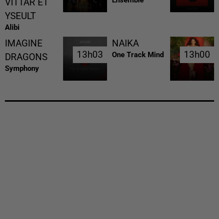
Ensemble
VITTAR ET
YSEULT
Alibi
IMAGINE
NAIKA
13h03
13h03
13h00
13h00
One Track Mind
DRAGONS
Symphony