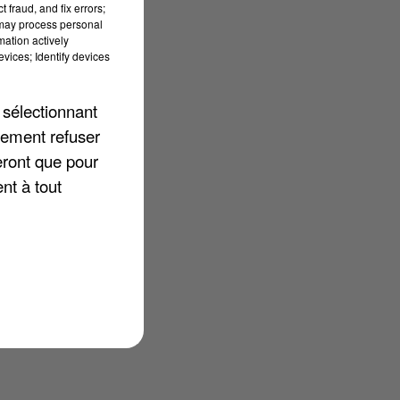
 fraud, and fix errors;
 may process personal
mation actively
vices; Identify devices
é
 sélectionnant
lement refuser
eront que pour
nt à tout
me
le