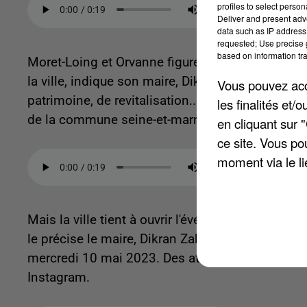
profiles to select person
Deliver and present adv
data such as IP address 
requested; Use precise g
based on information tra
Moret-Loing et Orvanne figure donc parmi les vill
la ville, indique son maire, Dikran Zakeossian. 
Vous pouvez acce
patrimoine, de revitalisation... Autant de coups
les finalités et
de la commune seine-et-marnaise.
en cliquant sur 
ce site. Vous po
moment via le li
Mais la ville tient à ouvrir l'événement à ses h
le précise le maire, Dikran Zakeossian. Un spect
mercredi 10 mai 2023. Des ateliers de travail
Instagram.