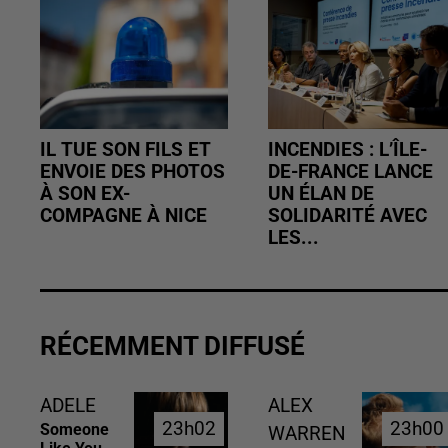
IL TUE SON FILS ET
INCENDIES : L’ÎLE-
ENVOIE DES PHOTOS
DE-FRANCE LANCE
À SON EX-
UN ÉLAN DE
COMPAGNE À NICE
SOLIDARITÉ AVEC
LES...
RÉCEMMENT DIFFUSÉ
ADELE
ALEX
23h02
23h02
23h00
23h00
Someone
WARREN