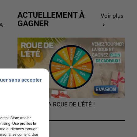
ACTUELLEMENT À
Voir plus
GAGNER
s,
uer sans accepter
.
TOURNEZ LA ROUE DE L'ÉTÉ !
erest: Store and/or
tising; Use profiles to
tand audiences through
personalise content; Use