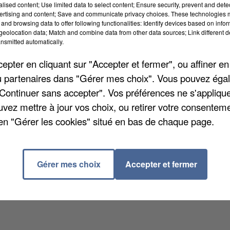
alised content; Use limited data to select content; Ensure security, prevent and detect
ertising and content; Save and communicate privacy choices. These technologies
and browsing data to offer following functionalities: Identify devices based on infor
eolocation data; Match and combine data from other data sources; Link different de
nsmitted automatically.
es fondatrices du label. Il a d'ailleurs déjà transform
Cela passe par de nombreux outils d'urbanisme, de
pter en cliquant sur "Accepter et fermer", ou affiner en
 de pouce autour desquels s'articule le développement
/ou partenaires dans "Gérer mes choix". Vous pouvez éga
"Continuer sans accepter". Vos préférences ne s'appliqu
uvez mettre à jour vos choix, ou retirer votre consenteme
en "Gérer les cookies" situé en bas de chaque page.
Gérer mes choix
Accepter et fermer
abitants en les associant à plusieurs temps forts, com
acle aura le Loing pour thème, vous pourrez l'admirer 
 sont aussi programmés, tout comme un concours