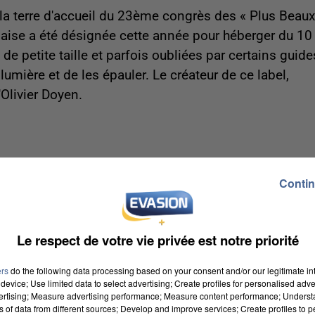
a terre d'accueil du 23ème congrès des « Plus Beaux
aise a été désignée cette année pour héberger du 10
e petite taille et parfois oubliées par certains guide
n lumière et de les épauler. Le créateur de ce label,
'Olivier Doyen.
Contin
 Ce dernier a vanté les vues « admirables » de Moret-
atériel comme par exemple le musée du sucre d'orge
 siècles une cité royale, façonnée et fortifiée par les
Le respect de votre vie privée est notre priorité
guste). Actuellement, la place royale, les remparts, le
ers
do the following data processing based on your consent and/or our legitimate int
témoignent de ce passé médiéval.
device; Use limited data to select advertising; Create profiles for personalised adver
vertising; Measure advertising performance; Measure content performance; Unders
ns of data from different sources; Develop and improve services; Create profiles to 