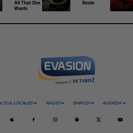
All That She
Reste
Wants
ACTUS LOCALES
RADIO
EMPLOI
AGENDA