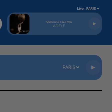
Live :
PARIS
Someone Like You
ADELE
PARIS