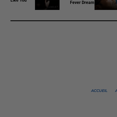
Like You
Fever Dream
ACCUEIL