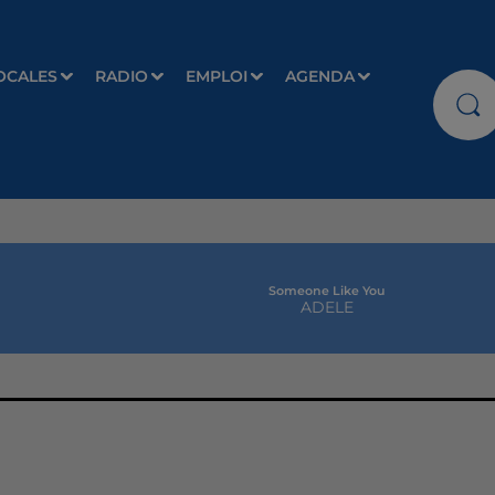
OCALES
RADIO
EMPLOI
AGENDA
Someone Like You
ADELE