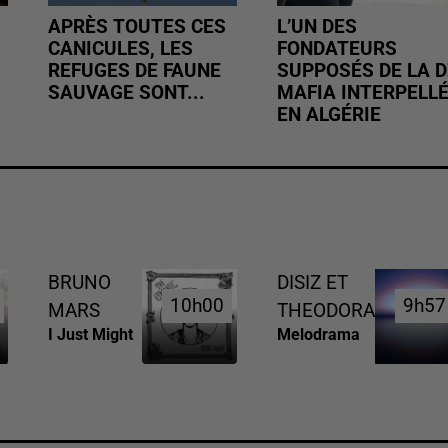
APRÈS TOUTES CES
L’UN DES
CANICULES, LES
FONDATEURS
REFUGES DE FAUNE
SUPPOSÉS DE LA D
SAUVAGE SONT...
MAFIA INTERPELL
EN ALGÉRIE
BRUNO
DISIZ ET
10h00
10h00
9h57
9h57
MARS
THEODORA
I Just Might
Melodrama