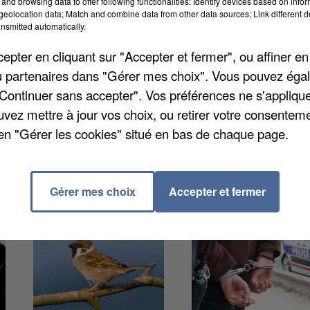
and browsing data to offer following functionalities: Identify devices based on infor
ard Beauvillé et la rue Massey. Depuis une semaine,
eolocation data; Match and combine data from other data sources; Link different de
ns. De même, le voie de bus devrait être encore
nsmitted automatically.
es traversées cyclables seront utilisable dès la fin 
pter en cliquant sur "Accepter et fermer", ou affiner en
te amiens.fr
.
/ou partenaires dans "Gérer mes choix". Vous pouvez éga
"Continuer sans accepter". Vos préférences ne s'appliqu
uvez mettre à jour vos choix, ou retirer votre consenteme
en "Gérer les cookies" situé en bas de chaque page.
Gérer mes choix
Accepter et fermer