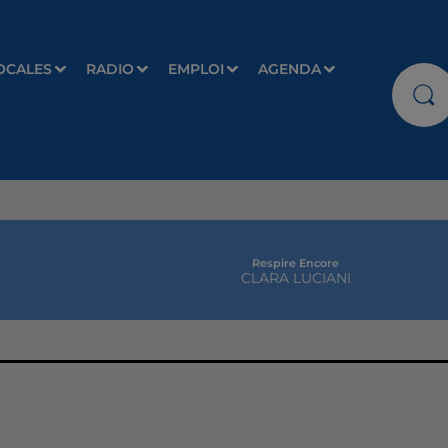
OCALES
RADIO
EMPLOI
AGENDA
Respire Encore
CLARA LUCIANI