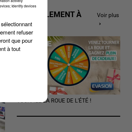
mation actively
vices; Identify devices
ACTUELLEMENT À
Voir plus
du
GAGNER
 sélectionnant
lement refuser
eront que pour
nt à tout
TOURNEZ LA ROUE DE L'ÉTÉ !