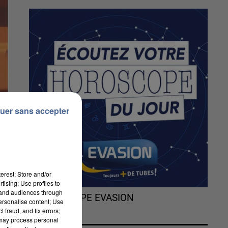
uer sans accepter
erest: Store and/or
tising; Use profiles to
tand audiences through
L'HOROSCOPE EVASION
personalise content; Use
 fraud, and fix errors;
t
 may process personal