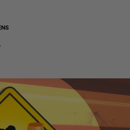
ENS
.