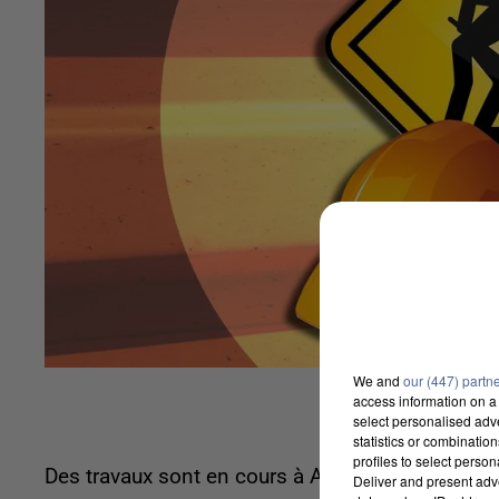
We and
our (447) partn
access information on a 
select personalised ad
statistics or combinatio
profiles to select person
Des travaux sont en cours à Amiens depuis une 
Deliver and present adv