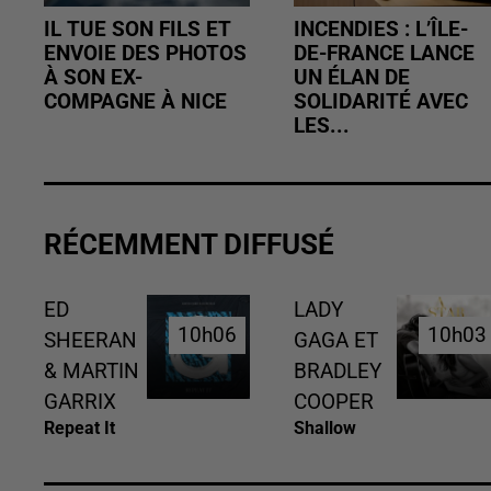
IL TUE SON FILS ET
INCENDIES : L’ÎLE-
ENVOIE DES PHOTOS
DE-FRANCE LANCE
À SON EX-
UN ÉLAN DE
COMPAGNE À NICE
SOLIDARITÉ AVEC
LES...
RÉCEMMENT DIFFUSÉ
ED
LADY
10h06
10h06
10h03
10h03
SHEERAN
GAGA ET
& MARTIN
BRADLEY
GARRIX
COOPER
Repeat It
Shallow