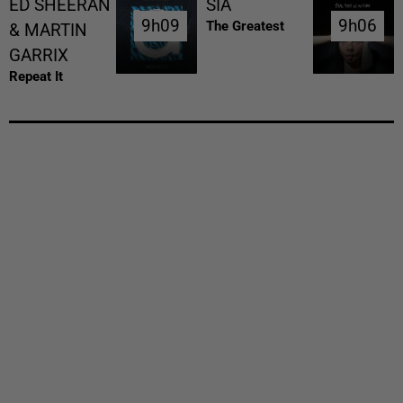
ED SHEERAN
SIA
9h09
9h09
9h06
9h06
The Greatest
& MARTIN
GARRIX
Repeat It