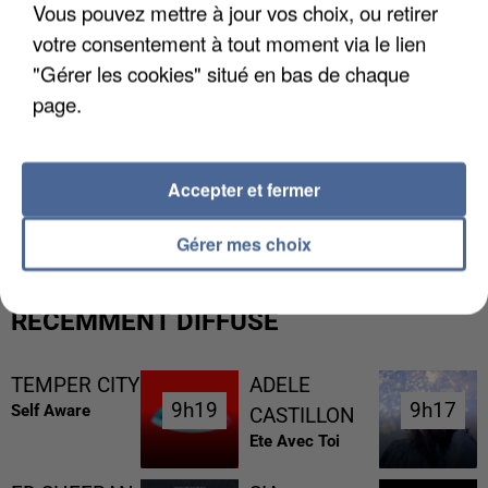
Vous pouvez mettre à jour vos choix, ou retirer
votre consentement à tout moment via le lien
"Gérer les cookies" situé en bas de chaque
page.
L’UN DES FONDATEURS SUPPOSÉS DE LA DZ
Accepter et fermer
MAFIA INTERPELLÉ EN ALGÉRIE
Gérer mes choix
RÉCEMMENT DIFFUSÉ
TEMPER CITY
ADELE
9h19
9h19
9h17
9h17
Self Aware
CASTILLON
Ete Avec Toi