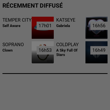
RÉCEMMENT DIFFUSÉ
TEMPER CITY
KATSEYE
17h01
17h01
16h56
16h56
Self Aware
Gabriela
SOPRANO
COLDPLAY
16h53
16h53
16h49
16h49
Clown
A Sky Full Of
Stars