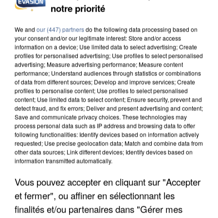
notre priorité
UNE TOURISTE DE L’OISE EMPORTÉE PAR UNE
We and
our (447) partners
do the following data processing based on
COULÉE DE BOUE EN HAUTE-SAVOIE
your consent and/or our legitimate interest: Store and/or access
information on a device; Use limited data to select advertising; Create
profiles for personalised advertising; Use profiles to select personalised
advertising; Measure advertising performance; Measure content
performance; Understand audiences through statistics or combinations
of data from different sources; Develop and improve services; Create
profiles to personalise content; Use profiles to select personalised
content; Use limited data to select content; Ensure security, prevent and
detect fraud, and fix errors; Deliver and present advertising and content;
Save and communicate privacy choices. These technologies may
process personal data such as IP address and browsing data to offer
following functionalities: Identify devices based on information actively
requested; Use precise geolocation data; Match and combine data from
other data sources; Link different devices; Identify devices based on
information transmitted automatically.
Vous pouvez accepter en cliquant sur "Accepter
et fermer", ou affiner en sélectionnant les
LES DONNÉES DE 300 000 CLIENTS DÉROBÉES À
finalités et/ou partenaires dans "Gérer mes