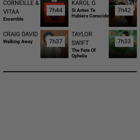
CORNEILLE &
KAROL G
7h44
7h44
7h42
7h42
Si Antes Te
VITAA
Hubiera Conocido
Ensemble
CRAIG DAVID
TAYLOR
7h37
7h37
7h33
7h33
Walking Away
SWIFT
The Fate Of
Ophelia