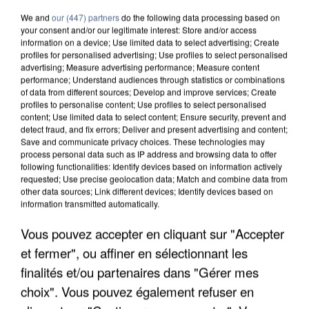
We and
our (447) partners
do the following data processing based on
your consent and/or our legitimate interest: Store and/or access
information on a device; Use limited data to select advertising; Create
profiles for personalised advertising; Use profiles to select personalised
advertising; Measure advertising performance; Measure content
performance; Understand audiences through statistics or combinations
of data from different sources; Develop and improve services; Create
profiles to personalise content; Use profiles to select personalised
content; Use limited data to select content; Ensure security, prevent and
detect fraud, and fix errors; Deliver and present advertising and content;
Save and communicate privacy choices. These technologies may
process personal data such as IP address and browsing data to offer
following functionalities: Identify devices based on information actively
requested; Use precise geolocation data; Match and combine data from
other data sources; Link different devices; Identify devices based on
information transmitted automatically.
APRÈS TOUTES CES CANICULES, LES REFUGES
Vous pouvez accepter en cliquant sur "Accepter
DE FAUNE SAUVAGE SONT...
et fermer", ou affiner en sélectionnant les
finalités et/ou partenaires dans "Gérer mes
choix". Vous pouvez également refuser en