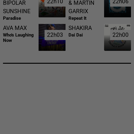
22h10
22h10
22h06
22h06
BIPOLAR
& MARTIN
SUNSHINE
GARRIX
Paradise
Repeat It
AVA MAX
SHAKIRA
22h03
22h03
22h00
22h00
Who's Laughing
Dai Dai
Now