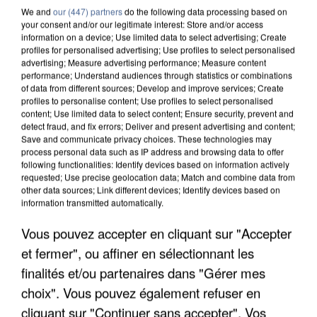
We and
our (447) partners
do the following data processing based on
your consent and/or our legitimate interest: Store and/or access
information on a device; Use limited data to select advertising; Create
profiles for personalised advertising; Use profiles to select personalised
advertising; Measure advertising performance; Measure content
performance; Understand audiences through statistics or combinations
of data from different sources; Develop and improve services; Create
profiles to personalise content; Use profiles to select personalised
content; Use limited data to select content; Ensure security, prevent and
detect fraud, and fix errors; Deliver and present advertising and content;
Save and communicate privacy choices. These technologies may
process personal data such as IP address and browsing data to offer
following functionalities: Identify devices based on information actively
requested; Use precise geolocation data; Match and combine data from
other data sources; Link different devices; Identify devices based on
information transmitted automatically.
UN SECOND CADRE DE LA DZ MAFIA
INTERPELLÉ EN ALGÉRIE
Vous pouvez accepter en cliquant sur "Accepter
et fermer", ou affiner en sélectionnant les
finalités et/ou partenaires dans "Gérer mes
choix". Vous pouvez également refuser en
cliquant sur "Continuer sans accepter". Vos