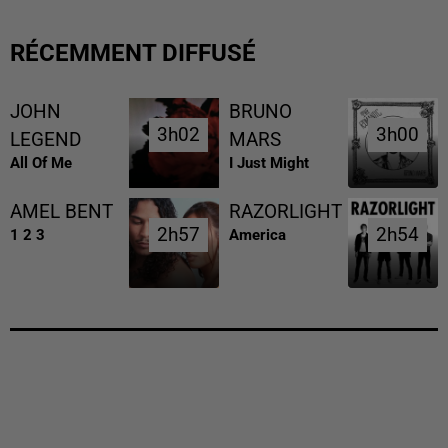
RÉCEMMENT DIFFUSÉ
JOHN
BRUNO
3h02
3h02
3h00
3h00
LEGEND
MARS
All Of Me
I Just Might
AMEL BENT
RAZORLIGHT
2h57
2h57
2h54
2h54
1 2 3
America