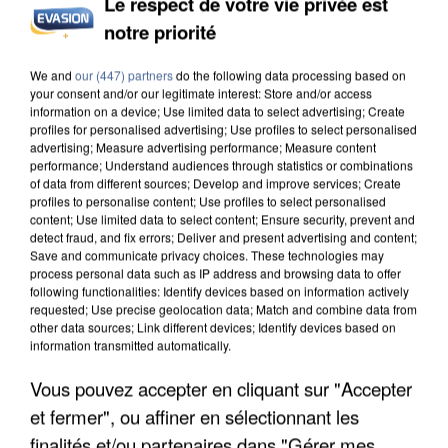
Le respect de votre vie privée est
notre priorité
INCENDIES : L’ÎLE-DE-FRANCE LANCE UN ÉLAN
DE SOLIDARITÉ AVEC LES...
We and
our (447) partners
do the following data processing based on
your consent and/or our legitimate interest: Store and/or access
information on a device; Use limited data to select advertising; Create
profiles for personalised advertising; Use profiles to select personalised
advertising; Measure advertising performance; Measure content
performance; Understand audiences through statistics or combinations
of data from different sources; Develop and improve services; Create
profiles to personalise content; Use profiles to select personalised
content; Use limited data to select content; Ensure security, prevent and
detect fraud, and fix errors; Deliver and present advertising and content;
Save and communicate privacy choices. These technologies may
process personal data such as IP address and browsing data to offer
following functionalities: Identify devices based on information actively
requested; Use precise geolocation data; Match and combine data from
other data sources; Link different devices; Identify devices based on
information transmitted automatically.
Vous pouvez accepter en cliquant sur "Accepter
et fermer", ou affiner en sélectionnant les
APRÈS TOUTES CES CANICULES, LES REFUGES
finalités et/ou partenaires dans "Gérer mes