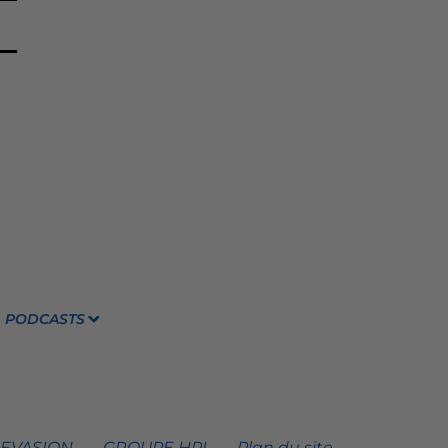
PODCASTS
 EVASION
GROUPE HPI
Plan du site