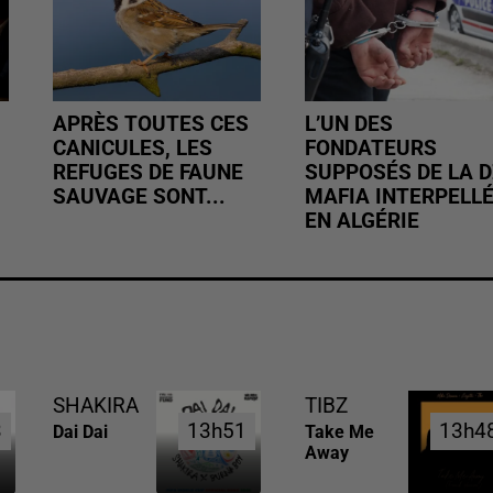
APRÈS TOUTES CES
L’UN DES
CANICULES, LES
FONDATEURS
REFUGES DE FAUNE
SUPPOSÉS DE LA D
SAUVAGE SONT...
MAFIA INTERPELL
EN ALGÉRIE
SHAKIRA
TIBZ
3
3
13h51
13h51
13h4
13h4
Dai Dai
Take Me
Away