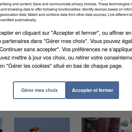
ertising and content; Save and communicate privacy choices. These technologies
and browsing data to offer following functionalities: Identify devices based on infor
eolocation data; Match and combine data from other data sources; Link different de
nsmitted automatically.
pter en cliquant sur "Accepter et fermer", ou affiner en
0 personnes dans la nuit de samedi à dimanche sur u
/ou partenaires dans "Gérer mes choix". Vous pouvez éga
rteuse. La préfète de l'Essonne, Josiane Chevalier, a
"Continuer sans accepter". Vos préférences ne s'appliqu
lon elle « à la tranquillité des riverains ». Quatre
uvez mettre à jour vos choix, ou retirer votre consenteme
n garde à vue pour « agression sonore » et leur
en "Gérer les cookies" situé en bas de chaque page.
ellé pour « trafic de stupéfiants ». Il avait sur lui des
Gérer mes choix
Accepter et fermer