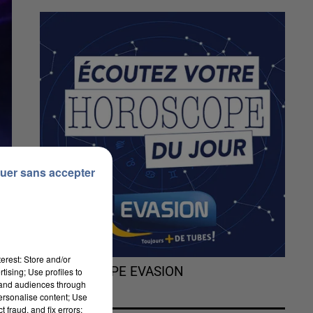
uer sans accepter
erest: Store and/or
L'HOROSCOPE EVASION
tising; Use profiles to
tand audiences through
personalise content; Use
 fraud, and fix errors;