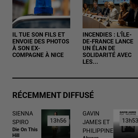
IL TUE SON FILS ET
INCENDIES : L’ÎLE-
ENVOIE DES PHOTOS
DE-FRANCE LANCE
À SON EX-
UN ÉLAN DE
COMPAGNE À NICE
SOLIDARITÉ AVEC
LES...
RÉCEMMENT DIFFUSÉ
SIENNA
GAVIN
13h56
13h56
13h5
13h5
SPIRO
JAMES ET
Die On This
PHILIPPINE
Hill