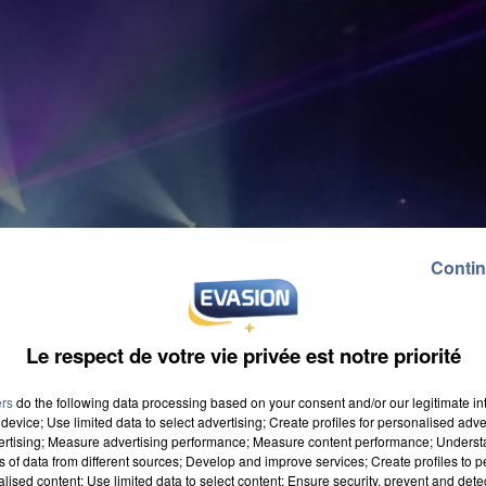
Contin
Le respect de votre vie privée est notre priorité
ers
do the following data processing based on your consent and/or our legitimate int
device; Use limited data to select advertising; Create profiles for personalised adver
vertising; Measure advertising performance; Measure content performance; Unders
ns of data from different sources; Develop and improve services; Create profiles to 
alised content; Use limited data to select content; Ensure security, prevent and detect