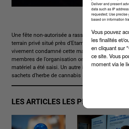
Deliver and present adv
data such as IP address 
requested; Use precise g
based on information tra
Vous pouvez acce
Une fête non-autorisée a rassemblé environ 50
les finalités et
terrain privé situé près d'Etampes, chemin de Co
en cliquant sur 
vivement condamné cette manifestation qui nuit se
ce site. Vous po
membres de l'organisation ont ainsi été placés e
moment via le li
matériel a été saisi. Un autre individu a été interp
sachets d'herbe de cannabis et d'ecstasy.
LES ARTICLES LES PLUS VUS