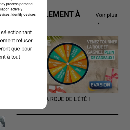
 may process personal
mation actively
ACTUELLEMENT À
vices; Identify devices
Voir plus
GAGNER
 sélectionnant
n
lement refuser
eront que pour
nt à tout
TOURNEZ LA ROUE DE L'ÉTÉ !