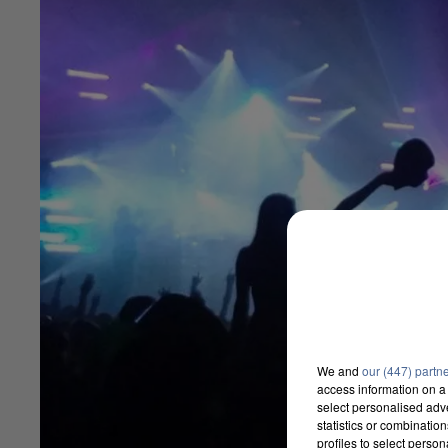
We and
our (447) partn
access information on a 
select personalised ad
statistics or combinatio
profiles to select person