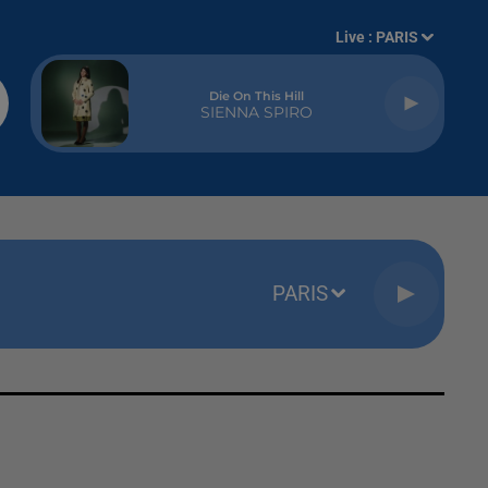
Live :
PARIS
Die On This Hill
SIENNA SPIRO
PARIS