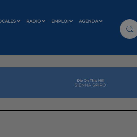
OCALES
RADIO
EMPLOI
AGENDA
Die On This Hill
SIENNA SPIRO