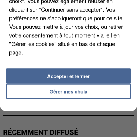
choix". Vous pouvez également refuser en
cliquant sur "Continuer sans accepter". Vos
préférences ne s'appliqueront que pour ce site.
Vous pouvez mettre à jour vos choix, ou retirer
votre consentement à tout moment via le lien
"Gérer les cookies" situé en bas de chaque
page.
Accepter et fermer
Gérer mes choix
LES DONNÉES DE 300 000 CLIENTS DÉROBÉES À
INTERMARCHÉ APRÈS UNE...
RÉCEMMENT DIFFUSÉ