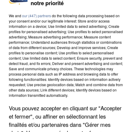
INTERPELLÉ EN ALGÉRIE
notre priorité
We and
our (447) partners
do the following data processing based on
your consent and/or our legitimate interest: Store and/or access
information on a device; Use limited data to select advertising; Create
profiles for personalised advertising; Use profiles to select personalised
advertising; Measure advertising performance; Measure content
performance; Understand audiences through statistics or combinations
of data from different sources; Develop and improve services; Create
profiles to personalise content; Use profiles to select personalised
content; Use limited data to select content; Ensure security, prevent and
detect fraud, and fix errors; Deliver and present advertising and content;
Save and communicate privacy choices. These technologies may
process personal data such as IP address and browsing data to offer
following functionalities: Identify devices based on information actively
requested; Use precise geolocation data; Match and combine data from
other data sources; Link different devices; Identify devices based on
information transmitted automatically.
Vous pouvez accepter en cliquant sur "Accepter
UNE TOURISTE DE L’OISE EMPORTÉE PAR UNE
COULÉE DE BOUE EN HAUTE-SAVOIE
et fermer", ou affiner en sélectionnant les
finalités et/ou partenaires dans "Gérer mes