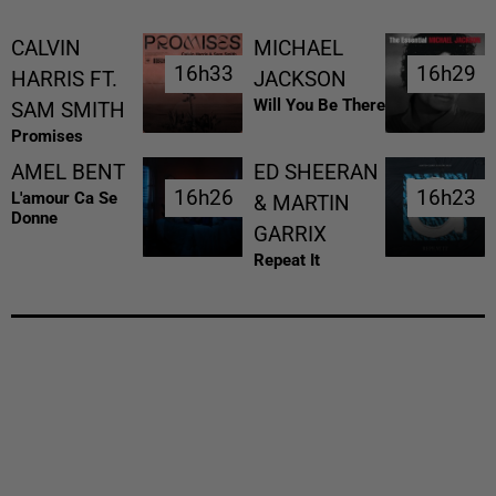
CALVIN
MICHAEL
16h33
16h33
16h29
16h29
HARRIS FT.
JACKSON
Will You Be There
SAM SMITH
Promises
AMEL BENT
ED SHEERAN
16h26
16h26
16h23
16h23
L'amour Ca Se
& MARTIN
Donne
GARRIX
Repeat It