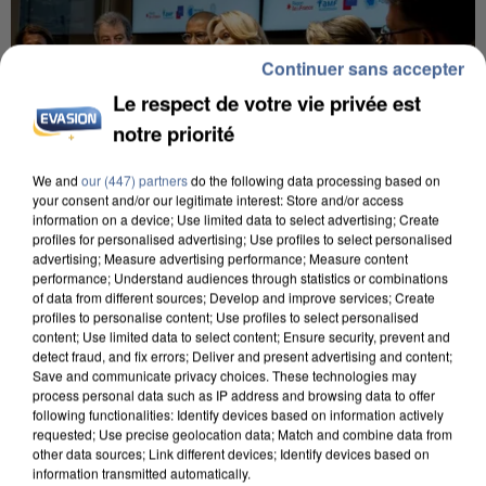
Continuer sans accepter
Le respect de votre vie privée est
notre priorité
We and
our (447) partners
do the following data processing based on
your consent and/or our legitimate interest: Store and/or access
information on a device; Use limited data to select advertising; Create
profiles for personalised advertising; Use profiles to select personalised
INCENDIES : L’ÎLE-DE-FRANCE LANCE UN ÉLAN
advertising; Measure advertising performance; Measure content
DE SOLIDARITÉ AVEC LES...
performance; Understand audiences through statistics or combinations
of data from different sources; Develop and improve services; Create
profiles to personalise content; Use profiles to select personalised
content; Use limited data to select content; Ensure security, prevent and
detect fraud, and fix errors; Deliver and present advertising and content;
Save and communicate privacy choices. These technologies may
process personal data such as IP address and browsing data to offer
following functionalities: Identify devices based on information actively
requested; Use precise geolocation data; Match and combine data from
other data sources; Link different devices; Identify devices based on
information transmitted automatically.