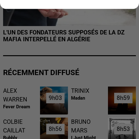
L’UN DES FONDATEURS SUPPOSÉS DE LA DZ
MAFIA INTERPELLÉ EN ALGÉRIE
RÉCEMMENT DIFFUSÉ
ALEX
TRINIX
9h03
9h03
8h59
8h59
Madan
WARREN
Fever Dream
COLBIE
BRUNO
8h56
8h56
8h53
8h53
CAILLAT
MARS
Bubbly
I Just Might