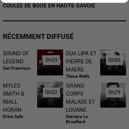
COULÉE DE BOUE EN HAUTE-SAVOIE
RÉCEMMENT DIFFUSÉ
SOUND OF
DUA LIPA ET
0h39
0h39
0h36
0h36
LEGEND
PIERRE DE
San Francisco
MAERE
These Walls
MYLES
GRAND
0h32
0h32
0h29
0h29
SMITH &
CORPS
NIALL
MALADE ET
HORAN
LOUANE
Drive Safe
Derriere Le
Brouillard