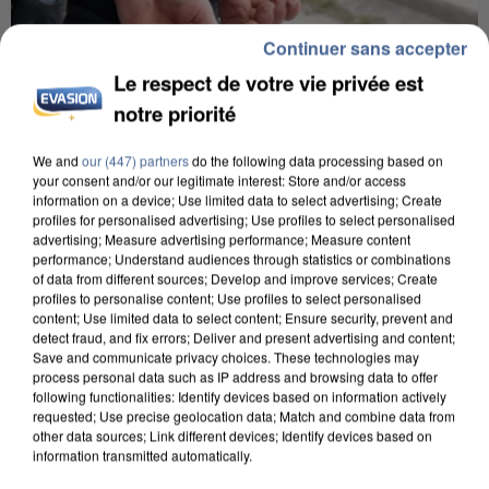
Continuer sans accepter
Le respect de votre vie privée est
notre priorité
L’UN DES FONDATEURS SUPPOSÉS DE LA DZ
MAFIA INTERPELLÉ EN ALGÉRIE
We and
our (447) partners
do the following data processing based on
your consent and/or our legitimate interest: Store and/or access
information on a device; Use limited data to select advertising; Create
profiles for personalised advertising; Use profiles to select personalised
advertising; Measure advertising performance; Measure content
performance; Understand audiences through statistics or combinations
of data from different sources; Develop and improve services; Create
profiles to personalise content; Use profiles to select personalised
content; Use limited data to select content; Ensure security, prevent and
detect fraud, and fix errors; Deliver and present advertising and content;
Save and communicate privacy choices. These technologies may
process personal data such as IP address and browsing data to offer
following functionalities: Identify devices based on information actively
requested; Use precise geolocation data; Match and combine data from
other data sources; Link different devices; Identify devices based on
information transmitted automatically.