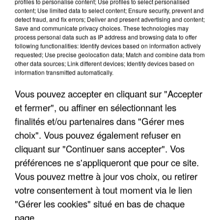
profiles to personalise content; Use profiles to select personalised
content; Use limited data to select content; Ensure security, prevent and
APRÈS TOUTES CES CANICULES, LES REFUGES
detect fraud, and fix errors; Deliver and present advertising and content;
Save and communicate privacy choices. These technologies may
DE FAUNE SAUVAGE SONT...
process personal data such as IP address and browsing data to offer
following functionalities: Identify devices based on information actively
requested; Use precise geolocation data; Match and combine data from
other data sources; Link different devices; Identify devices based on
information transmitted automatically.
Vous pouvez accepter en cliquant sur "Accepter
et fermer", ou affiner en sélectionnant les
finalités et/ou partenaires dans "Gérer mes
choix". Vous pouvez également refuser en
cliquant sur "Continuer sans accepter". Vos
préférences ne s'appliqueront que pour ce site.
Vous pouvez mettre à jour vos choix, ou retirer
votre consentement à tout moment via le lien
"Gérer les cookies" situé en bas de chaque
L’UN DES FONDATEURS SUPPOSÉS DE LA DZ
page.
MAFIA INTERPELLÉ EN ALGÉRIE