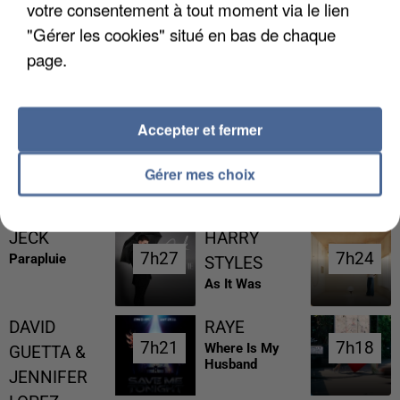
votre consentement à tout moment via le lien
"Gérer les cookies" situé en bas de chaque
page.
L’UN DES FONDATEURS SUPPOSÉS DE LA DZ
MAFIA INTERPELLÉ EN ALGÉRIE
Accepter et fermer
Gérer mes choix
RÉCEMMENT DIFFUSÉ
JECK
HARRY
7h27
7h27
7h24
7h24
Parapluie
STYLES
As It Was
DAVID
RAYE
7h21
7h21
7h18
7h18
Where Is My
GUETTA &
Husband
JENNIFER