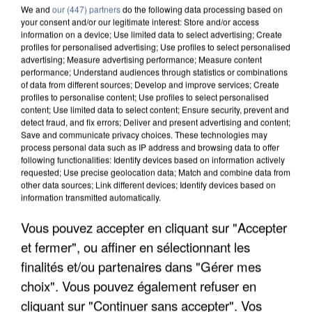
We and
our (447) partners
do the following data processing based on
your consent and/or our legitimate interest: Store and/or access
information on a device; Use limited data to select advertising; Create
profiles for personalised advertising; Use profiles to select personalised
advertising; Measure advertising performance; Measure content
performance; Understand audiences through statistics or combinations
of data from different sources; Develop and improve services; Create
profiles to personalise content; Use profiles to select personalised
content; Use limited data to select content; Ensure security, prevent and
detect fraud, and fix errors; Deliver and present advertising and content;
Save and communicate privacy choices. These technologies may
process personal data such as IP address and browsing data to offer
following functionalities: Identify devices based on information actively
requested; Use precise geolocation data; Match and combine data from
other data sources; Link different devices; Identify devices based on
information transmitted automatically.
UNE TOURISTE DE L’OISE EMPORTÉE PAR UNE
Vous pouvez accepter en cliquant sur "Accepter
COULÉE DE BOUE EN HAUTE-SAVOIE
et fermer", ou affiner en sélectionnant les
finalités et/ou partenaires dans "Gérer mes
choix". Vous pouvez également refuser en
cliquant sur "Continuer sans accepter". Vos