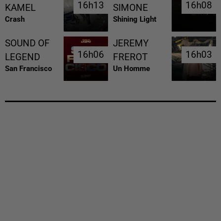
16h13
16h13
16h08
16h08
KAMEL
SIMONE
Crash
Shining Light
SOUND OF
JEREMY
16h06
16h06
16h03
16h03
LEGEND
FREROT
San Francisco
Un Homme