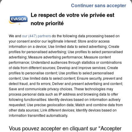
Continuer sans accepter
Le respect de votre vie privée est
notre priorité
We and
our (447) partners
do the following data processing based on
INCENDIES : L’ÎLE-DE-FRANCE LANCE UN ÉLAN
your consent and/or our legitimate interest: Store and/or access
DE SOLIDARITÉ AVEC LES...
information on a device; Use limited data to select advertising; Create
profiles for personalised advertising; Use profiles to select personalised
advertising; Measure advertising performance; Measure content
performance; Understand audiences through statistics or combinations
of data from different sources; Develop and improve services; Create
profiles to personalise content; Use profiles to select personalised
content; Use limited data to select content; Ensure security, prevent and
detect fraud, and fix errors; Deliver and present advertising and content;
Save and communicate privacy choices. These technologies may
process personal data such as IP address and browsing data to offer
following functionalities: Identify devices based on information actively
requested; Use precise geolocation data; Match and combine data from
other data sources; Link different devices; Identify devices based on
information transmitted automatically.
Vous pouvez accepter en cliquant sur "Accepter