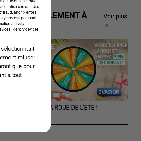
tand audiences through
personalise content; Use
 fraud, and fix errors;
ACTUELLEMENT À
Voir plus
 may process personal
GAGNER
mation actively
vices; Identify devices
 sélectionnant
lement refuser
eront que pour
nt à tout
l
TOURNEZ LA ROUE DE L'ÉTÉ !