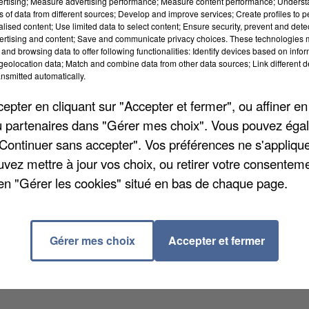
vertising; Measure advertising performance; Measure content performance; Unders
ns of data from different sources; Develop and improve services; Create profiles to 
alised content; Use limited data to select content; Ensure security, prevent and detect
ertising and content; Save and communicate privacy choices. These technologies
and browsing data to offer following functionalities: Identify devices based on infor
eolocation data; Match and combine data from other data sources; Link different de
nsmitted automatically.
pter en cliquant sur "Accepter et fermer", ou affiner en
/ou partenaires dans "Gérer mes choix". Vous pouvez éga
"Continuer sans accepter". Vos préférences ne s'appliqu
uvez mettre à jour vos choix, ou retirer votre consenteme
en "Gérer les cookies" situé en bas de chaque page.
de son grand évènement écolo « Des moutons dans la
traverser la commune et son cadre semi-rural demain. I
joindre le verger Saint-Nicolas, en bord de Bièvres.
Gérer mes choix
Accepter et fermer
s dans le plus grand respect de l'environnement.