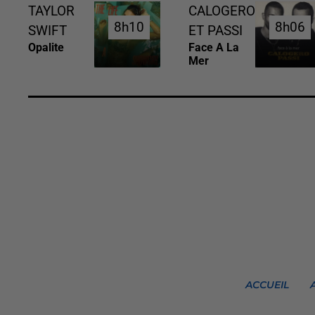
TAYLOR
CALOGERO
8h10
8h10
8h06
8h06
SWIFT
ET PASSI
Opalite
Face A La
Mer
ACCUEIL