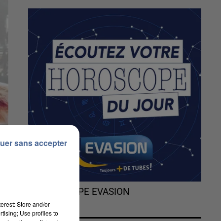
uer sans accepter
L'HOROSCOPE EVASION
erest: Store and/or
tising; Use profiles to