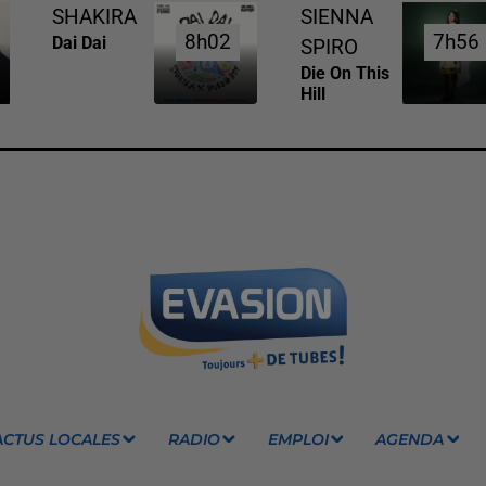
SHAKIRA
SIENNA
8h02
8h02
7h56
7h56
Dai Dai
SPIRO
Die On This
Hill
ACTUS LOCALES
RADIO
EMPLOI
AGENDA