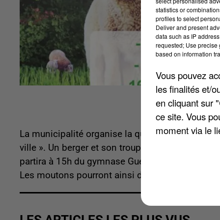
select personalised ad
statistics or combinatio
profiles to select person
Deliver and present adv
data such as IP address 
requested; Use precise g
based on information tra
Vous pouvez acce
les finalités et
en cliquant sur 
ce site. Vous po
moment via le li
La municipalité organise la quatrième édition 
ville ». Un berger et son troupeau de brebis va 
partira à 15h du gymnase Guéric Kervadec pour re
Les moutons pourront ainsi désherber les berge
LES ARTICLES LES PLUS VUS