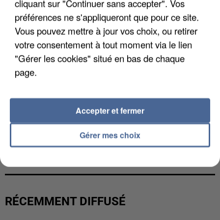
cliquant sur "Continuer sans accepter". Vos
préférences ne s'appliqueront que pour ce site.
Vous pouvez mettre à jour vos choix, ou retirer
votre consentement à tout moment via le lien
"Gérer les cookies" situé en bas de chaque
page.
Accepter et fermer
Gérer mes choix
L’UN DES FONDATEURS SUPPOSÉS DE LA DZ
MAFIA INTERPELLÉ EN ALGÉRIE
RÉCEMMENT DIFFUSÉ