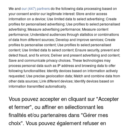
We and
our (447) partners
do the following data processing based on
your consent and/or our legitimate interest: Store and/or access
information on a device; Use limited data to select advertising; Create
profiles for personalised advertising; Use profiles to select personalised
advertising; Measure advertising performance; Measure content
performance; Understand audiences through statistics or combinations
of data from different sources; Develop and improve services; Create
profiles to personalise content; Use profiles to select personalised
content; Use limited data to select content; Ensure security, prevent and
detect fraud, and fix errors; Deliver and present advertising and content;
Save and communicate privacy choices. These technologies may
process personal data such as IP address and browsing data to offer
following functionalities: Identify devices based on information actively
requested; Use precise geolocation data; Match and combine data from
other data sources; Link different devices; Identify devices based on
information transmitted automatically.
Vous pouvez accepter en cliquant sur "Accepter
APRÈS TOUTES CES CANICULES, LES REFUGES
DE FAUNE SAUVAGE SONT...
et fermer", ou affiner en sélectionnant les
finalités et/ou partenaires dans "Gérer mes
choix". Vous pouvez également refuser en