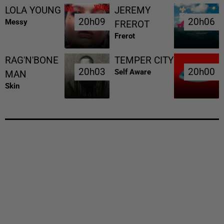
LOLA YOUNG
JEREMY
20h09
20h09
20h06
20h06
Messy
FREROT
Frerot
RAG'N'BONE
TEMPER CITY
20h03
20h03
20h00
20h00
Self Aware
MAN
Skin