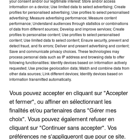
your consent and/or our legitimate interest: Store and/or access
information on a device; Use limited data to select advertising; Create
profiles for personalised advertising; Use profiles to select personalised
advertising; Measure advertising performance; Measure content
performance; Understand audiences through statistics or combinations
of data from different sources; Develop and improve services; Create
profiles to personalise content; Use profiles to select personalised
content; Use limited data to select content; Ensure security, prevent and
detect fraud, and fix errors; Deliver and present advertising and content;
Save and communicate privacy choices. These technologies may
process personal data such as IP address and browsing data to offer
following functionalities: Identify devices based on information actively
requested; Use precise geolocation data; Match and combine data from
other data sources; Link different devices; Identify devices based on
UN SECOND CADRE DE LA DZ MAFIA
information transmitted automatically.
INTERPELLÉ EN ALGÉRIE
Vous pouvez accepter en cliquant sur "Accepter
et fermer", ou affiner en sélectionnant les
finalités et/ou partenaires dans "Gérer mes
choix". Vous pouvez également refuser en
cliquant sur "Continuer sans accepter". Vos
préférences ne s'appliqueront que pour ce site.