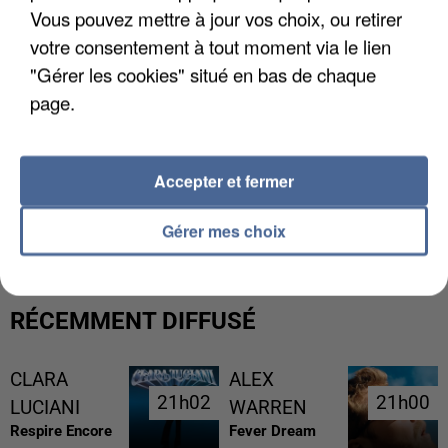
Vous pouvez mettre à jour vos choix, ou retirer
votre consentement à tout moment via le lien
"Gérer les cookies" situé en bas de chaque
page.
Accepter et fermer
UNE TOURISTE DE L’OISE EMPORTÉE PAR UNE
COULÉE DE BOUE EN HAUTE-SAVOIE
Gérer mes choix
RÉCEMMENT DIFFUSÉ
CLARA
ALEX
21h02
21h02
21h00
21h00
LUCIANI
WARREN
Respire Encore
Fever Dream