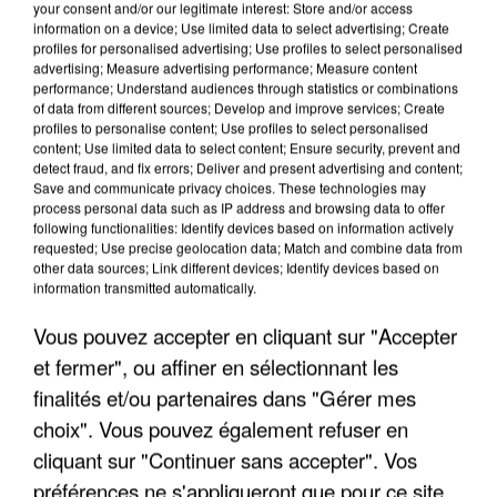
your consent and/or our legitimate interest: Store and/or access
information on a device; Use limited data to select advertising; Create
profiles for personalised advertising; Use profiles to select personalised
advertising; Measure advertising performance; Measure content
performance; Understand audiences through statistics or combinations
of data from different sources; Develop and improve services; Create
profiles to personalise content; Use profiles to select personalised
content; Use limited data to select content; Ensure security, prevent and
detect fraud, and fix errors; Deliver and present advertising and content;
Save and communicate privacy choices. These technologies may
process personal data such as IP address and browsing data to offer
following functionalities: Identify devices based on information actively
requested; Use precise geolocation data; Match and combine data from
other data sources; Link different devices; Identify devices based on
information transmitted automatically.
LES DONNÉES DE 300 000 CLIENTS DÉROBÉES À
INTERMARCHÉ APRÈS UNE...
Vous pouvez accepter en cliquant sur "Accepter
et fermer", ou affiner en sélectionnant les
finalités et/ou partenaires dans "Gérer mes
choix". Vous pouvez également refuser en
cliquant sur "Continuer sans accepter". Vos
préférences ne s'appliqueront que pour ce site.