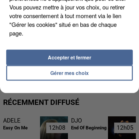
Vous pouvez mettre à jour vos choix, ou retirer
votre consentement à tout moment via le lien
"Gérer les cookies" situé en bas de chaque
page.
Accepter et fermer
GABRIEL ATTAL ET RAPHAËL GLUCKSMANN
VISÉS PAR DES INGÉRENCES...
Gérer mes choix
RÉCEMMENT DIFFUSÉ
ADELE
DJO
12h08
12h08
12h05
12h05
Easy On Me
End Of Beginning