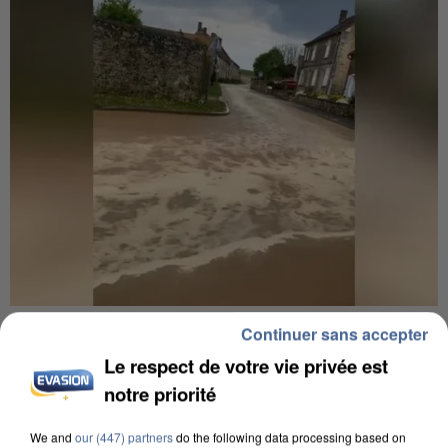
UNE TOURISTE DE L’OISE EMPORTÉE PAR UNE
Continuer sans accepter
COULÉE DE BOUE EN HAUTE-SAVOIE
Le respect de votre vie privée est
notre priorité
We and
our (447) partners
do the following data processing based on