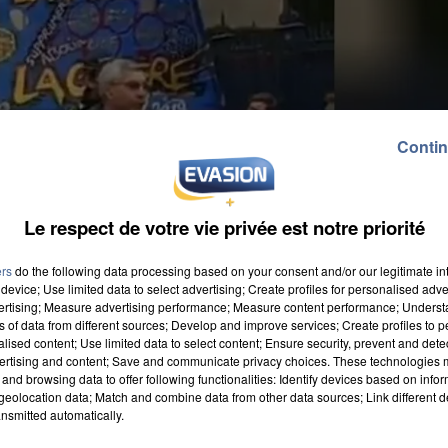
Contin
Le respect de votre vie privée est notre priorité
ers
do the following data processing based on your consent and/or our legitimate int
device; Use limited data to select advertising; Create profiles for personalised adver
vertising; Measure advertising performance; Measure content performance; Unders
ns of data from different sources; Develop and improve services; Create profiles to 
alised content; Use limited data to select content; Ensure security, prevent and detect
ertising and content; Save and communicate privacy choices. These technologies
and browsing data to offer following functionalities: Identify devices based on infor
eolocation data; Match and combine data from other data sources; Link different de
nsmitted automatically.
lles que les opposants à la réforme de retraites étaien