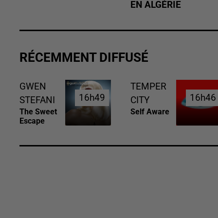
EN ALGÉRIE
RÉCEMMENT DIFFUSÉ
GWEN
TEMPER
16h49
16h49
16h46
16h46
STEFANI
CITY
The Sweet
Self Aware
Escape