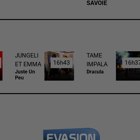
SAVOIE
JUNGELI
TAME
16h43
16h43
16h3
16h3
ET EMMA
IMPALA
Juste Un
Dracula
Peu