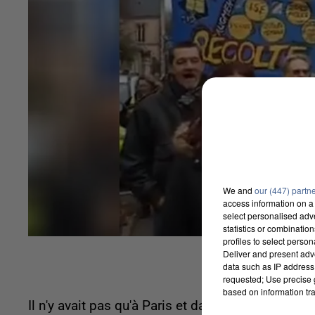
We and
our (447) partn
access information on a 
select personalised ad
statistics or combinatio
profiles to select person
Deliver and present adv
data such as IP address 
requested; Use precise g
based on information tra
Il n'y avait pas qu'à Paris et dans les grandes vi