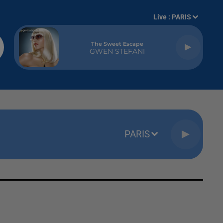
Live :
PARIS
The Sweet Escape
GWEN STEFANI
PARIS