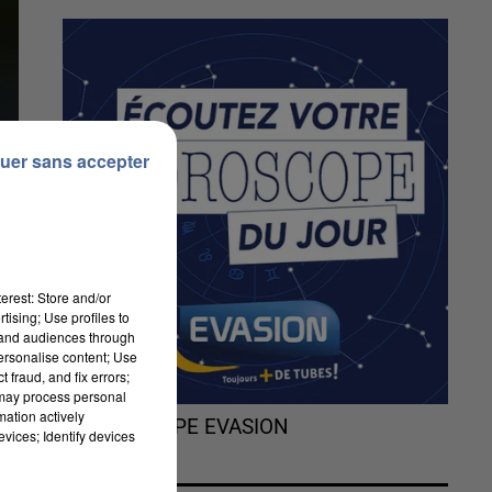
uer sans accepter
erest: Store and/or
tising; Use profiles to
tand audiences through
personalise content; Use
 fraud, and fix errors;
 may process personal
mation actively
L'HOROSCOPE EVASION
vices; Identify devices
t