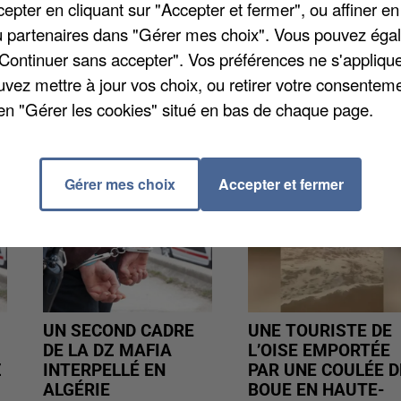
pter en cliquant sur "Accepter et fermer", ou affiner en
reux mouvements de protestations se sont tenus tout
/ou partenaires dans "Gérer mes choix". Vous pouvez éga
deux cents personnes étaient mobilisées. Et à Chartres
"Continuer sans accepter". Vos préférences ne s'appliqu
s rues du centre-ville toute l'après-midi.
uvez mettre à jour vos choix, ou retirer votre consenteme
en "Gérer les cookies" situé en bas de chaque page.
Gérer mes choix
Accepter et fermer
UN SECOND CADRE
UNE TOURISTE DE
DE LA DZ MAFIA
L’OISE EMPORTÉE
Z
INTERPELLÉ EN
PAR UNE COULÉE D
ALGÉRIE
BOUE EN HAUTE-