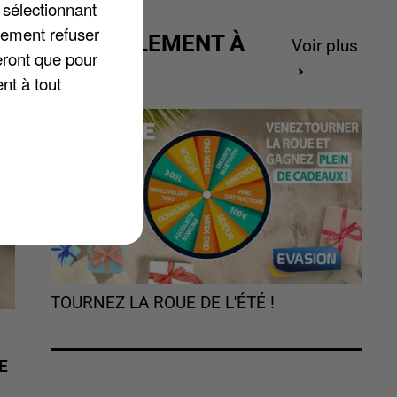
 sélectionnant
lement refuser
,
ACTUELLEMENT À
Voir plus
eront que pour
GAGNER
nt à tout
TOURNEZ LA ROUE DE L'ÉTÉ !
E