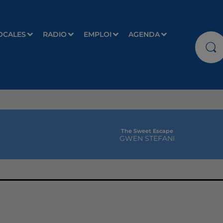
OCALES
RADIO
EMPLOI
AGENDA
The Sweet Escape
GWEN STEFANI