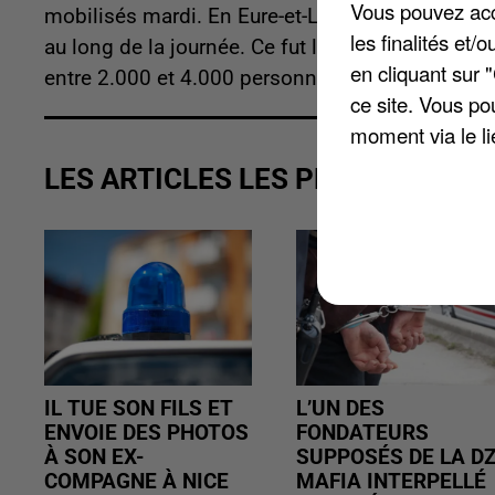
Vous pouvez acce
mobilisés mardi. En Eure-et-Loir aussi de nomb
les finalités et
au long de la journée. Ce fut le cas à Dreux où 
en cliquant sur 
entre 2.000 et 4.000 personnes ont défilé dans le
ce site. Vous po
moment via le li
LES ARTICLES LES PLUS VUS
IL TUE SON FILS ET
L’UN DES
ENVOIE DES PHOTOS
FONDATEURS
À SON EX-
SUPPOSÉS DE LA D
COMPAGNE À NICE
MAFIA INTERPELLÉ