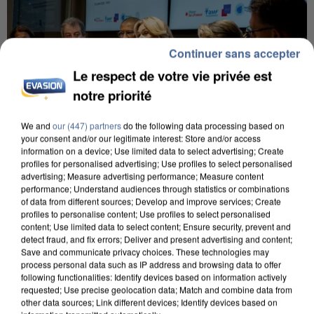
Continuer sans accepter
Le respect de votre vie privée est
notre priorité
We and
our (447) partners
do the following data processing based on
your consent and/or our legitimate interest: Store and/or access
information on a device; Use limited data to select advertising; Create
profiles for personalised advertising; Use profiles to select personalised
INCENDIES : L’ÎLE-DE-FRANCE LANCE UN ÉLAN
advertising; Measure advertising performance; Measure content
DE SOLIDARITÉ AVEC LES...
performance; Understand audiences through statistics or combinations
of data from different sources; Develop and improve services; Create
profiles to personalise content; Use profiles to select personalised
content; Use limited data to select content; Ensure security, prevent and
detect fraud, and fix errors; Deliver and present advertising and content;
Save and communicate privacy choices. These technologies may
process personal data such as IP address and browsing data to offer
following functionalities: Identify devices based on information actively
requested; Use precise geolocation data; Match and combine data from
other data sources; Link different devices; Identify devices based on