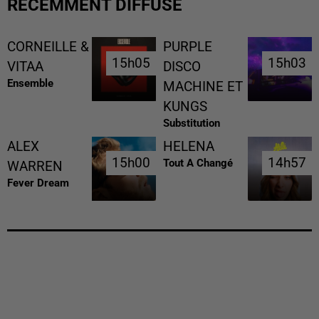
RÉCEMMENT DIFFUSÉ
CORNEILLE &
PURPLE
15h05
15h05
15h03
15h03
VITAA
DISCO
Ensemble
MACHINE ET
KUNGS
Substitution
ALEX
HELENA
15h00
15h00
14h57
14h57
Tout A Changé
WARREN
Fever Dream