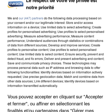
Le respect de votre vie privée est
INCENDIES : L’ÎLE-DE-FRANCE LANCE UN ÉLAN
notre priorité
DE SOLIDARITÉ AVEC LES...
We and
our (447) partners
do the following data processing based on
your consent and/or our legitimate interest: Store and/or access
information on a device; Use limited data to select advertising; Create
profiles for personalised advertising; Use profiles to select personalised
advertising; Measure advertising performance; Measure content
performance; Understand audiences through statistics or combinations
of data from different sources; Develop and improve services; Create
profiles to personalise content; Use profiles to select personalised
content; Use limited data to select content; Ensure security, prevent and
detect fraud, and fix errors; Deliver and present advertising and content;
Save and communicate privacy choices. These technologies may
process personal data such as IP address and browsing data to offer
following functionalities: Identify devices based on information actively
requested; Use precise geolocation data; Match and combine data from
other data sources; Link different devices; Identify devices based on
information transmitted automatically.
Vous pouvez accepter en cliquant sur "Accepter
APRÈS TOUTES CES CANICULES, LES REFUGES
et fermer", ou affiner en sélectionnant les
DE FAUNE SAUVAGE SONT...
finalités et/ou partenaires dans "Gérer mes