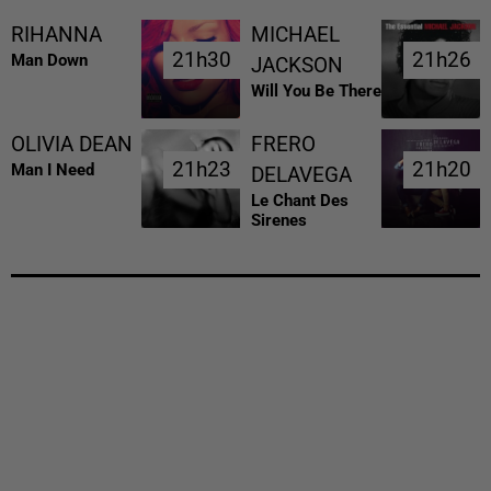
RIHANNA
MICHAEL
21h30
21h30
21h26
21h26
Man Down
JACKSON
Will You Be There
OLIVIA DEAN
FRERO
21h23
21h23
21h20
21h20
Man I Need
DELAVEGA
Le Chant Des
Sirenes