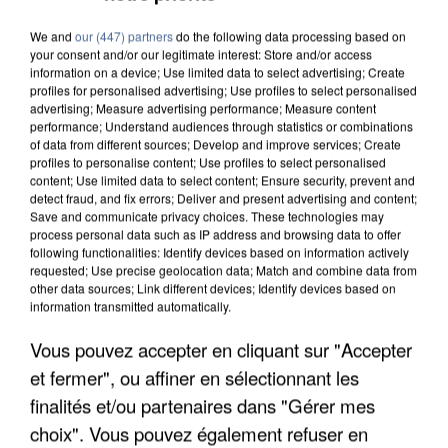
We and
our (447) partners
do the following data processing based on
your consent and/or our legitimate interest: Store and/or access
information on a device; Use limited data to select advertising; Create
profiles for personalised advertising; Use profiles to select personalised
advertising; Measure advertising performance; Measure content
performance; Understand audiences through statistics or combinations
of data from different sources; Develop and improve services; Create
profiles to personalise content; Use profiles to select personalised
content; Use limited data to select content; Ensure security, prevent and
detect fraud, and fix errors; Deliver and present advertising and content;
Save and communicate privacy choices. These technologies may
process personal data such as IP address and browsing data to offer
following functionalities: Identify devices based on information actively
requested; Use precise geolocation data; Match and combine data from
other data sources; Link different devices; Identify devices based on
information transmitted automatically.
Vous pouvez accepter en cliquant sur "Accepter
APRÈS TOUTES CES CANICULES, LES REFUGES
et fermer", ou affiner en sélectionnant les
DE FAUNE SAUVAGE SONT...
finalités et/ou partenaires dans "Gérer mes
choix". Vous pouvez également refuser en