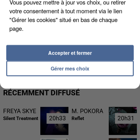
Vous pouvez mettre à jour vos choix, ou retirer
votre consentement à tout moment via le lien
"Gérer les cookies" situé en bas de chaque
page.
L’UN DES FONDATEURS SUPPOSÉS DE LA DZ
Accepter et fermer
MAFIA INTERPELLÉ EN ALGÉRIE
Gérer mes choix
RÉCEMMENT DIFFUSÉ
FREYA SKYE
M. POKORA
20h33
20h33
20h31
20h31
Silent Treatment
Reflet