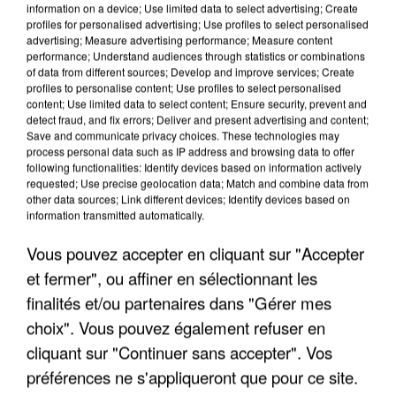
information on a device; Use limited data to select advertising; Create
profiles for personalised advertising; Use profiles to select personalised
advertising; Measure advertising performance; Measure content
performance; Understand audiences through statistics or combinations
of data from different sources; Develop and improve services; Create
profiles to personalise content; Use profiles to select personalised
content; Use limited data to select content; Ensure security, prevent and
detect fraud, and fix errors; Deliver and present advertising and content;
Save and communicate privacy choices. These technologies may
process personal data such as IP address and browsing data to offer
following functionalities: Identify devices based on information actively
requested; Use precise geolocation data; Match and combine data from
other data sources; Link different devices; Identify devices based on
APRÈS TOUTES CES CANICULES, LES REFUGES
information transmitted automatically.
DE FAUNE SAUVAGE SONT...
Vous pouvez accepter en cliquant sur "Accepter
et fermer", ou affiner en sélectionnant les
finalités et/ou partenaires dans "Gérer mes
choix". Vous pouvez également refuser en
cliquant sur "Continuer sans accepter". Vos
préférences ne s'appliqueront que pour ce site.