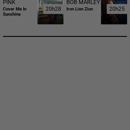
PINK
BOB MARLEY
20h28
20h28
20h25
20h25
Cover Me In
Iron Lion Zion
Sunshine