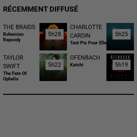
RÉCEMMENT DIFFUSÉ
THE BRAIDS
CHARLOTTE
5h28
5h28
5h25
5h25
Bohemian
CARDIN
Rapsody
Tant Pis Pour Elle
TAYLOR
OFENBACH
5h22
5h22
5h19
5h19
Katchi
SWIFT
The Fate Of
Ophelia