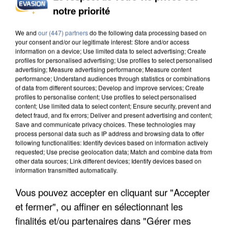
notre priorité
INCENDIES : L’ÎLE-DE-FRANCE LANCE UN ÉLAN
DE SOLIDARITÉ AVEC LES...
We and
our (447) partners
do the following data processing based on
your consent and/or our legitimate interest: Store and/or access
information on a device; Use limited data to select advertising; Create
profiles for personalised advertising; Use profiles to select personalised
advertising; Measure advertising performance; Measure content
performance; Understand audiences through statistics or combinations
of data from different sources; Develop and improve services; Create
profiles to personalise content; Use profiles to select personalised
content; Use limited data to select content; Ensure security, prevent and
detect fraud, and fix errors; Deliver and present advertising and content;
Save and communicate privacy choices. These technologies may
process personal data such as IP address and browsing data to offer
following functionalities: Identify devices based on information actively
requested; Use precise geolocation data; Match and combine data from
other data sources; Link different devices; Identify devices based on
information transmitted automatically.
Vous pouvez accepter en cliquant sur "Accepter
et fermer", ou affiner en sélectionnant les
APRÈS TOUTES CES CANICULES, LES REFUGES
finalités et/ou partenaires dans "Gérer mes
DE FAUNE SAUVAGE SONT...