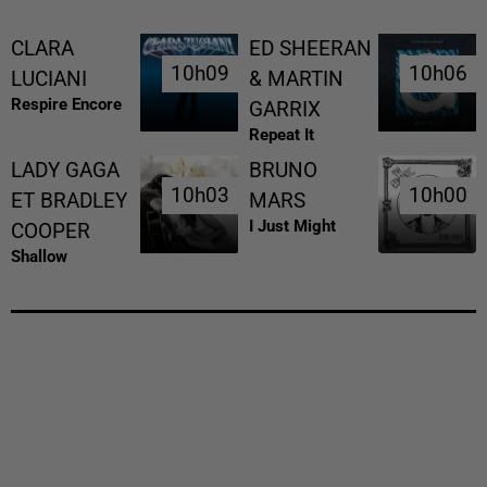
CLARA
ED SHEERAN
10h09
10h09
10h06
10h06
LUCIANI
& MARTIN
Respire Encore
GARRIX
Repeat It
LADY GAGA
BRUNO
10h03
10h03
10h00
10h00
ET BRADLEY
MARS
I Just Might
COOPER
Shallow