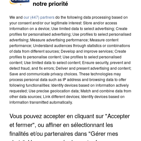
DE SOLIDARITÉ AVEC LES...
notre priorité
We and
our (447) partners
do the following data processing based on
your consent and/or our legitimate interest: Store and/or access
information on a device; Use limited data to select advertising; Create
profiles for personalised advertising; Use profiles to select personalised
advertising; Measure advertising performance; Measure content
performance; Understand audiences through statistics or combinations
of data from different sources; Develop and improve services; Create
profiles to personalise content; Use profiles to select personalised
content; Use limited data to select content; Ensure security, prevent and
detect fraud, and fix errors; Deliver and present advertising and content;
Save and communicate privacy choices. These technologies may
process personal data such as IP address and browsing data to offer
following functionalities: Identify devices based on information actively
requested; Use precise geolocation data; Match and combine data from
other data sources; Link different devices; Identify devices based on
information transmitted automatically.
Vous pouvez accepter en cliquant sur "Accepter
APRÈS TOUTES CES CANICULES, LES REFUGES
DE FAUNE SAUVAGE SONT...
et fermer", ou affiner en sélectionnant les
finalités et/ou partenaires dans "Gérer mes