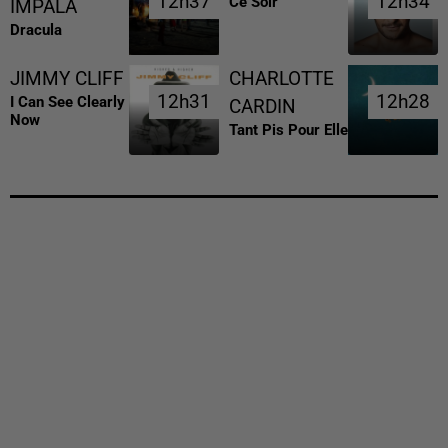
12h37
12h37
12h34
12h34
Ce Soir
IMPALA
Dracula
JIMMY CLIFF
CHARLOTTE
12h31
12h31
12h28
12h28
I Can See Clearly
CARDIN
Now
Tant Pis Pour Elle