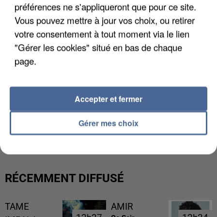
préférences ne s'appliqueront que pour ce site.
Vous pouvez mettre à jour vos choix, ou retirer
votre consentement à tout moment via le lien
"Gérer les cookies" situé en bas de chaque
page.
Accepter et fermer
L’UN DES FONDATEURS SUPPOSÉS DE LA DZ
Gérer mes choix
MAFIA INTERPELLÉ EN ALGÉRIE
RÉCEMMENT DIFFUSÉ
TAME
AMIR