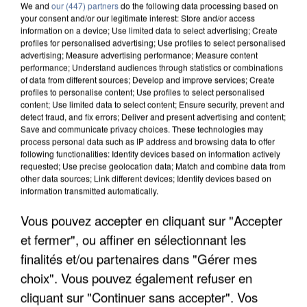
We and
our (447) partners
do the following data processing based on
your consent and/or our legitimate interest: Store and/or access
information on a device; Use limited data to select advertising; Create
profiles for personalised advertising; Use profiles to select personalised
advertising; Measure advertising performance; Measure content
performance; Understand audiences through statistics or combinations
of data from different sources; Develop and improve services; Create
profiles to personalise content; Use profiles to select personalised
content; Use limited data to select content; Ensure security, prevent and
detect fraud, and fix errors; Deliver and present advertising and content;
Save and communicate privacy choices. These technologies may
process personal data such as IP address and browsing data to offer
following functionalities: Identify devices based on information actively
requested; Use precise geolocation data; Match and combine data from
other data sources; Link different devices; Identify devices based on
information transmitted automatically.
APRÈS TOUTES CES CANICULES, LES REFUGES
Vous pouvez accepter en cliquant sur "Accepter
DE FAUNE SAUVAGE SONT...
et fermer", ou affiner en sélectionnant les
finalités et/ou partenaires dans "Gérer mes
choix". Vous pouvez également refuser en
cliquant sur "Continuer sans accepter". Vos