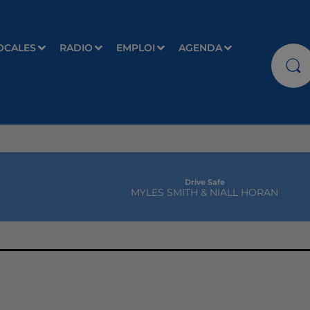
OCALES
RADIO
EMPLOI
AGENDA
Drive Safe
MYLES SMITH & NIALL HORAN