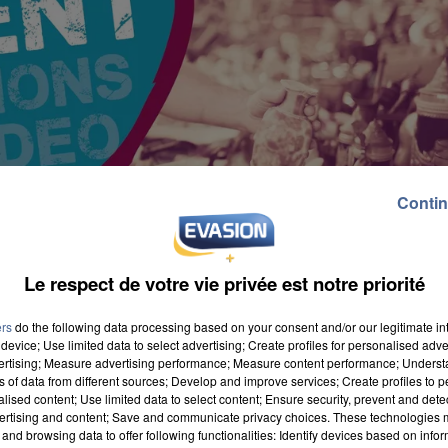
Contin
Le respect de votre vie privée est notre priorité
ers
do the following data processing based on your consent and/or our legitimate int
device; Use limited data to select advertising; Create profiles for personalised adver
vertising; Measure advertising performance; Measure content performance; Unders
ns of data from different sources; Develop and improve services; Create profiles to 
alised content; Use limited data to select content; Ensure security, prevent and detect
ertising and content; Save and communicate privacy choices. These technologies
rouver son l'objet de ses rêves à moindre prix arrivent
and browsing data to offer following functionalities: Identify devices based on infor