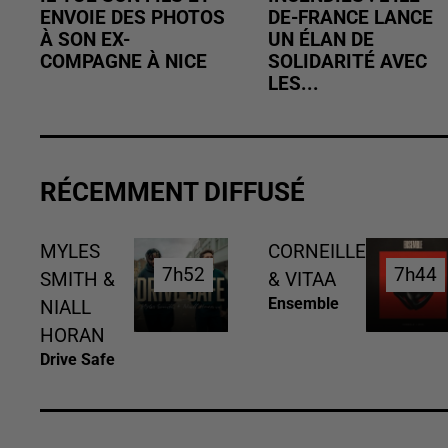
ENVOIE DES PHOTOS
DE-FRANCE LANCE
À SON EX-
UN ÉLAN DE
COMPAGNE À NICE
SOLIDARITÉ AVEC
LES...
RÉCEMMENT DIFFUSÉ
MYLES
CORNEILLE
7h52
7h52
7h44
7h44
SMITH &
& VITAA
Ensemble
NIALL
HORAN
Drive Safe