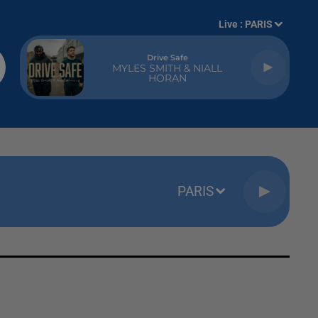
Live :
PARIS
Drive Safe
MYLES SMITH & NIALL
HORAN
PARIS