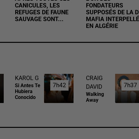
CANICULES, LES
FONDATEURS
REFUGES DE FAUNE
SUPPOSÉS DE LA D
SAUVAGE SONT...
MAFIA INTERPELL
EN ALGÉRIE
KAROL G
CRAIG
7h42
7h42
7h37
7h37
Si Antes Te
DAVID
Hubiera
Walking
Conocido
Away