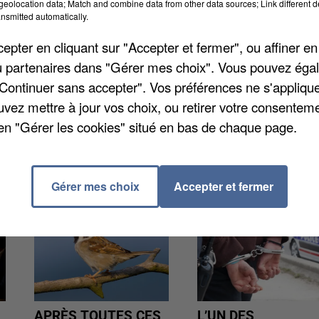
-ville de Nogent-sur-Oise. Les inscriptions pour les
eolocation data; Match and combine data from other data sources; Link different de
nsmitted automatically.
us dès le 9 mars. Pour inscrire son nom, rendez-vous 
e photocopie recto/verso de la pièce d'identité et du
pter en cliquant sur "Accepter et fermer", ou affiner en
 pour les particuliers et 10 euros pour les
/ou partenaires dans "Gérer mes choix". Vous pouvez éga
ent en Fêtes au 0680423406 et via
"Continuer sans accepter". Vos préférences ne s'appliqu
uvez mettre à jour vos choix, ou retirer votre consenteme
en "Gérer les cookies" situé en bas de chaque page.
Gérer mes choix
Accepter et fermer
APRÈS TOUTES CES
L’UN DES