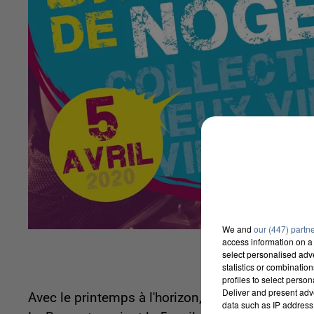
We and
our (447) partn
access information on a 
select personalised ad
statistics or combinatio
profiles to select person
Deliver and present adv
Avec le printemps à l'horizon, les occasions de t
data such as IP address 