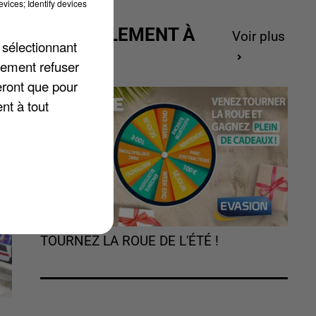
vices; Identify devices
de
ACTUELLEMENT À
Voir plus
 sélectionnant
GAGNER
lement refuser
eront que pour
nt à tout
TOURNEZ LA ROUE DE L'ÉTÉ !