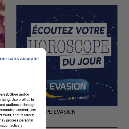
uer sans accepter
erest: Store and/or
tising; Use profiles to
tand audiences through
personalise content; Use
L'HOROSCOPE EVASION
 fraud, and fix errors;
 may process personal
.
mation actively