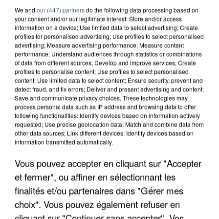
We and
our (447) partners
do the following data processing based on
your consent and/or our legitimate interest: Store and/or access
information on a device; Use limited data to select advertising; Create
profiles for personalised advertising; Use profiles to select personalised
advertising; Measure advertising performance; Measure content
performance; Understand audiences through statistics or combinations
of data from different sources; Develop and improve services; Create
profiles to personalise content; Use profiles to select personalised
content; Use limited data to select content; Ensure security, prevent and
detect fraud, and fix errors; Deliver and present advertising and content;
Save and communicate privacy choices. These technologies may
process personal data such as IP address and browsing data to offer
following functionalities: Identify devices based on information actively
requested; Use precise geolocation data; Match and combine data from
other data sources; Link different devices; Identify devices based on
information transmitted automatically.
APRÈS TOUTES CES CANICULES, LES REFUGES
Vous pouvez accepter en cliquant sur "Accepter
DE FAUNE SAUVAGE SONT...
et fermer", ou affiner en sélectionnant les
finalités et/ou partenaires dans "Gérer mes
choix". Vous pouvez également refuser en
cliquant sur "Continuer sans accepter". Vos