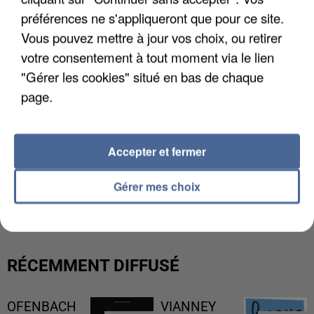
préférences ne s'appliqueront que pour ce site.
Vous pouvez mettre à jour vos choix, ou retirer
votre consentement à tout moment via le lien
"Gérer les cookies" situé en bas de chaque
page.
Accepter et fermer
L’UN DES FONDATEURS SUPPOSÉS DE LA DZ
Gérer mes choix
MAFIA INTERPELLÉ EN ALGÉRIE
RÉCEMMENT DIFFUSÉ
OFENBACH
VIANNEY