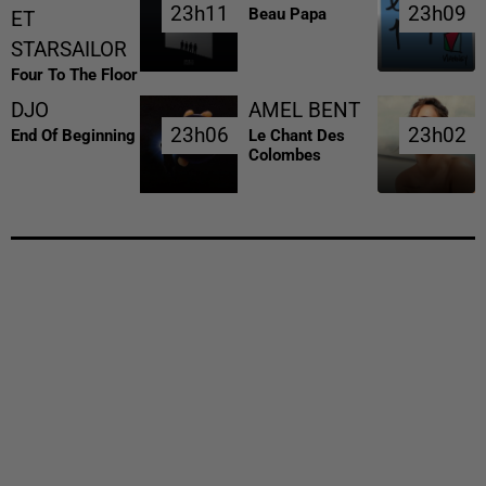
23h11
23h11
23h09
23h09
Beau Papa
ET
STARSAILOR
Four To The Floor
DJO
AMEL BENT
23h06
23h06
23h02
23h02
End Of Beginning
Le Chant Des
Colombes