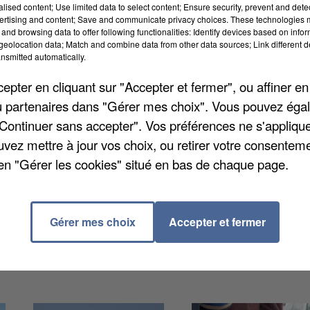
alised content; Use limited data to select content; Ensure security, prevent and detect
ertising and content; Save and communicate privacy choices. These technologies
and browsing data to offer following functionalities: Identify devices based on infor
eolocation data; Match and combine data from other data sources; Link different de
nsmitted automatically.
pter en cliquant sur "Accepter et fermer", ou affiner en
/ou partenaires dans "Gérer mes choix". Vous pouvez éga
 jour du confinement. le stationnement en surface est
"Continuer sans accepter". Vos préférences ne s'appliqu
 zone rouge. Ce matin depuis 9 heures, ce n'est plus le
uvez mettre à jour vos choix, ou retirer votre consenteme
r conséquence une forte augmentation des voitures
en "Gérer les cookies" situé en bas de chaque page.
 le stationnement de courte durée et donc la
ces mantais, précise la mairie. Les 3h restent
i.
Gérer mes choix
Accepter et fermer