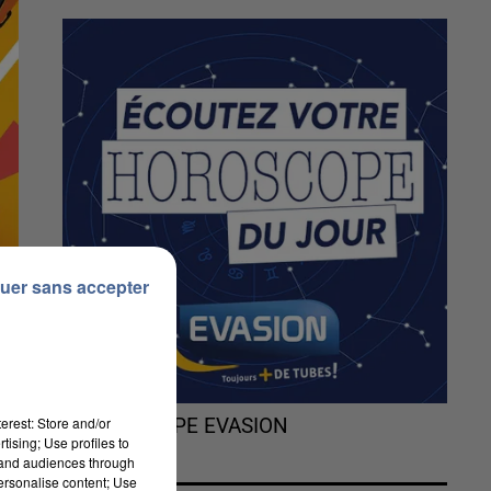
uer sans accepter
erest: Store and/or
L'HOROSCOPE EVASION
tising; Use profiles to
tand audiences through
personalise content; Use