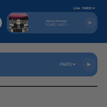
Live :
PARIS
Dance Monkey
TONES AND I
PARIS