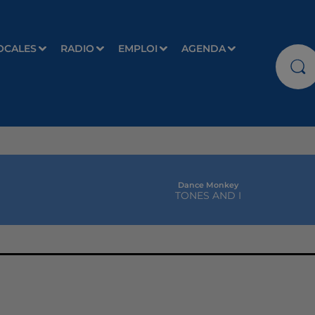
OCALES
RADIO
EMPLOI
AGENDA
Dance Monkey
TONES AND I