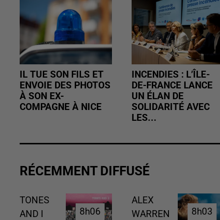
IL TUE SON FILS ET
INCENDIES : L’ÎLE-
ENVOIE DES PHOTOS
DE-FRANCE LANCE
À SON EX-
UN ÉLAN DE
COMPAGNE À NICE
SOLIDARITÉ AVEC
LES...
RÉCEMMENT DIFFUSÉ
TONES
ALEX
8h06
8h06
8h03
8h03
AND I
WARREN