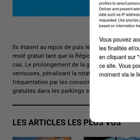
profiles to select person
Deliver and present adv
data such as IP address 
requested; Use precise g
based on information tra
Vous pouvez acce
les finalités et
Ils étaient au repos de puis le 17 mars, premier
en cliquant sur 
resté gratuit tant que la Région était classée en
ce site. Vous po
cas. Le prolongement de la gratuité aurait pou
moment via le li
ventouses, pénalisant la rotation des véhicules,
fréquentation par les consommateurs des commer
gratuites dans les parkings souterrains le samed
LES ARTICLES LES PLUS VUS