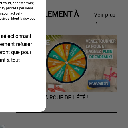
 fraud, and fix errors;
 may process personal
ACTUELLEMENT À
mation actively
Voir plus
vices; Identify devices
GAGNER
 sélectionnant
lement refuser
eront que pour
nt à tout
TOURNEZ LA ROUE DE L'ÉTÉ !