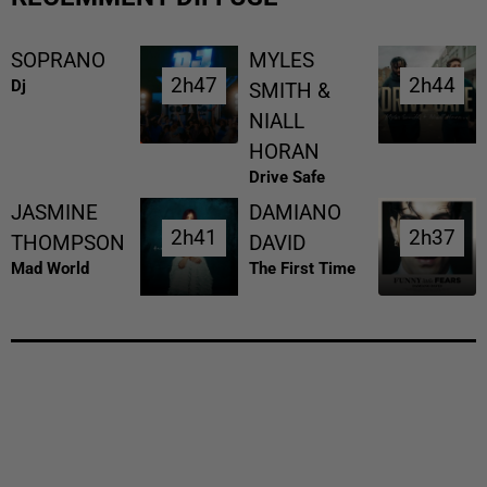
SOPRANO
MYLES
2h47
2h47
2h44
2h44
Dj
SMITH &
NIALL
HORAN
Drive Safe
JASMINE
DAMIANO
2h41
2h41
2h37
2h37
THOMPSON
DAVID
Mad World
The First Time