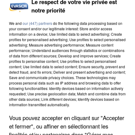
Le respect de votre vie privée est
notre priorité
L’UN DES FONDATEURS SUPPOSÉS DE LA DZ
MAFIA INTERPELLÉ EN ALGÉRIE
We and
our (447) partners
do the following data processing based on
your consent and/or our legitimate interest: Store and/or access
information on a device; Use limited data to select advertising; Create
profiles for personalised advertising; Use profiles to select personalised
advertising; Measure advertising performance; Measure content
performance; Understand audiences through statistics or combinations
of data from different sources; Develop and improve services; Create
profiles to personalise content; Use profiles to select personalised
content; Use limited data to select content; Ensure security, prevent and
detect fraud, and fix errors; Deliver and present advertising and content;
Save and communicate privacy choices. These technologies may
process personal data such as IP address and browsing data to offer
following functionalities: Identify devices based on information actively
requested; Use precise geolocation data; Match and combine data from
other data sources; Link different devices; Identify devices based on
information transmitted automatically.
Vous pouvez accepter en cliquant sur "Accepter
et fermer", ou affiner en sélectionnant les
UN SECOND CADRE DE LA DZ MAFIA
finalités et/ou partenaires dans "Gérer mes