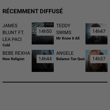
RÉCEMMENT DIFFUSÉ
JAMES
TEDDY
14h50
14h50
14h47
14h47
BLUNT FT.
SWIMS
Mr Know It All
LEA PACI
Cold
BEBE REXHA
ANGELE
14h44
14h44
14h37
14h37
New Religion
Balance Ton Quoi