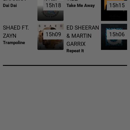
15h18
15h18
15h15
15h15
Dai Dai
Take Me Away
SHAED FT.
ED SHEERAN
15h09
15h09
15h06
15h06
ZAYN
& MARTIN
Trampoline
GARRIX
Repeat It