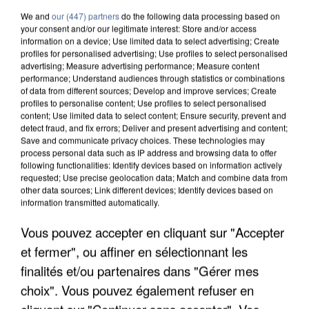
We and
our (447) partners
do the following data processing based on
your consent and/or our legitimate interest: Store and/or access
information on a device; Use limited data to select advertising; Create
profiles for personalised advertising; Use profiles to select personalised
advertising; Measure advertising performance; Measure content
performance; Understand audiences through statistics or combinations
of data from different sources; Develop and improve services; Create
profiles to personalise content; Use profiles to select personalised
content; Use limited data to select content; Ensure security, prevent and
detect fraud, and fix errors; Deliver and present advertising and content;
Save and communicate privacy choices. These technologies may
process personal data such as IP address and browsing data to offer
following functionalities: Identify devices based on information actively
requested; Use precise geolocation data; Match and combine data from
other data sources; Link different devices; Identify devices based on
information transmitted automatically.
Vous pouvez accepter en cliquant sur "Accepter
LES DONNÉES DE 300 000 CLIENTS DÉROBÉES À
et fermer", ou affiner en sélectionnant les
INTERMARCHÉ APRÈS UNE...
finalités et/ou partenaires dans "Gérer mes
choix". Vous pouvez également refuser en