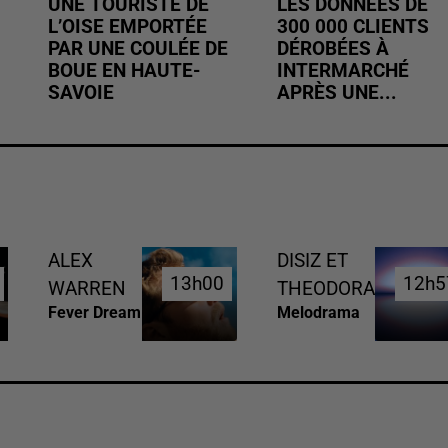
UNE TOURISTE DE
LES DONNÉES DE
L’OISE EMPORTÉE
300 000 CLIENTS
PAR UNE COULÉE DE
DÉROBÉES À
BOUE EN HAUTE-
INTERMARCHÉ
SAVOIE
APRÈS UNE...
ALEX
DISIZ ET
13h00
13h00
12h5
12h5
WARREN
THEODORA
Fever Dream
Melodrama