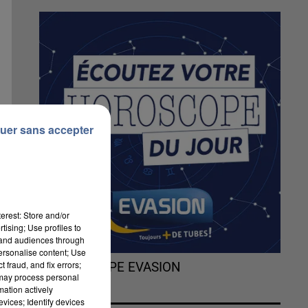
uer sans accepter
erest: Store and/or
tising; Use profiles to
tand audiences through
personalise content; Use
 fraud, and fix errors;
L'HOROSCOPE EVASION
 may process personal
mation actively
vices; Identify devices