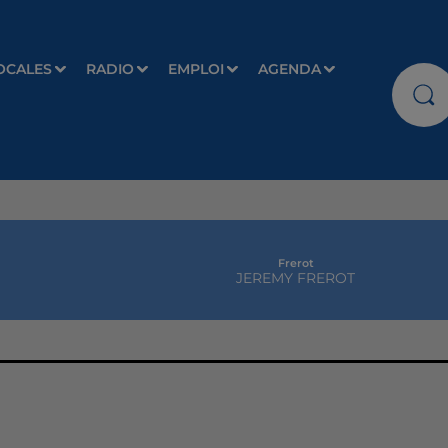
OCALES
RADIO
EMPLOI
AGENDA
Frerot
JEREMY FREROT