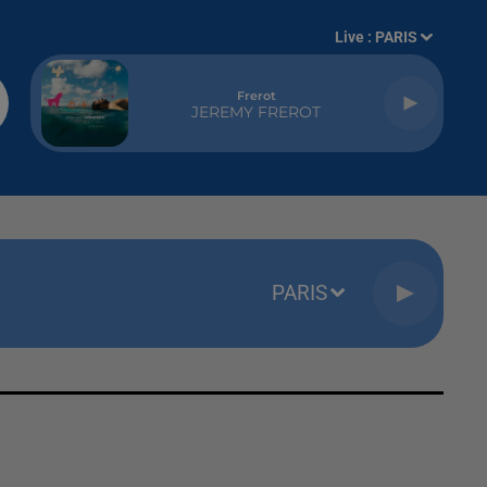
Live :
PARIS
Frerot
JEREMY FREROT
PARIS