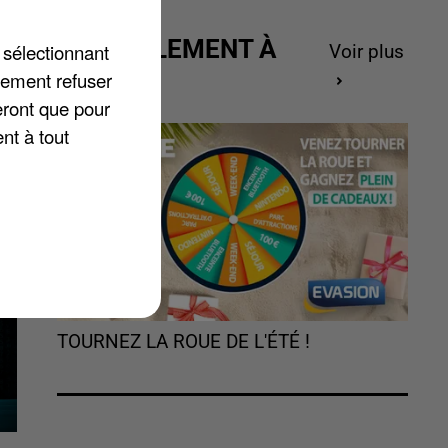
s
ACTUELLEMENT À
 sélectionnant
Voir plus
GAGNER
lement refuser
eront que pour
nt à tout
TOURNEZ LA ROUE DE L'ÉTÉ !