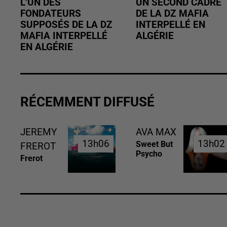
L’UN DES
UN SECOND CADRE
FONDATEURS
DE LA DZ MAFIA
SUPPOSÉS DE LA DZ
INTERPELLÉ EN
MAFIA INTERPELLÉ
ALGÉRIE
EN ALGÉRIE
RÉCEMMENT DIFFUSÉ
JEREMY
AVA MAX
13h06
13h06
13h02
13h02
Sweet But
FREROT
Psycho
Frerot