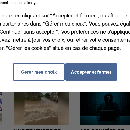
nsmitted automatically.
régional a donc choisi de « renforcer et multiplier de
 l'égalité femmes/hommes dans le monde du travail ».
pter en cliquant sur "Accepter et fermer", ou affiner en
ns ou lycéens, que de particuliers ou de
/ou partenaires dans "Gérer mes choix". Vous pouvez éga
"Continuer sans accepter". Vos préférences ne s'appliqu
uvez mettre à jour vos choix, ou retirer votre consenteme
en "Gérer les cookies" situé en bas de chaque page.
Gérer mes choix
Accepter et fermer