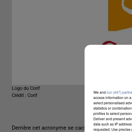
Logo du Corif
We and
our (447) partn
Crédit :
Corif
access information on a 
select personalised ad
statistics or combinatio
profiles to select person
Deliver and present adv
data such as IP address 
Derrière cet acronyme se cache l'organisme
« Co
requested; Use precise g