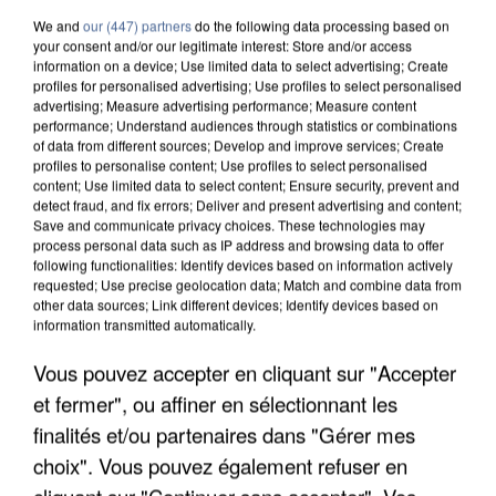
We and
our (447) partners
do the following data processing based on
your consent and/or our legitimate interest: Store and/or access
information on a device; Use limited data to select advertising; Create
profiles for personalised advertising; Use profiles to select personalised
advertising; Measure advertising performance; Measure content
performance; Understand audiences through statistics or combinations
of data from different sources; Develop and improve services; Create
profiles to personalise content; Use profiles to select personalised
content; Use limited data to select content; Ensure security, prevent and
detect fraud, and fix errors; Deliver and present advertising and content;
Save and communicate privacy choices. These technologies may
process personal data such as IP address and browsing data to offer
following functionalities: Identify devices based on information actively
requested; Use precise geolocation data; Match and combine data from
other data sources; Link different devices; Identify devices based on
information transmitted automatically.
APRÈS TOUTES CES CANICULES, LES REFUGES
Vous pouvez accepter en cliquant sur "Accepter
DE FAUNE SAUVAGE SONT...
et fermer", ou affiner en sélectionnant les
finalités et/ou partenaires dans "Gérer mes
choix". Vous pouvez également refuser en
cliquant sur "Continuer sans accepter". Vos