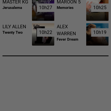
MASTER KG
MAROON 5
10h27
10h27
10h25
10h25
Jerusalema
Memories
LILY ALLEN
ALEX
10h22
10h22
10h19
10h19
Twenty Two
WARREN
Fever Dream